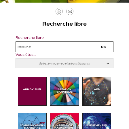
Imprimer
Envoyer
par
Recherche libre
mail
Recherche libre
Vous êtes...
AUDIOVISUEL
CRÉATION
WEB
GRAPHIQUE
COMMUNICATION -
IMPRESSION -
ÉVÉNEMENTIEL
MARKETING
FABRICATION -