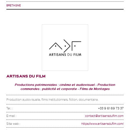
BRETAGNE
ARTISANS DU FILM
Productions patrimoniales : cinéma et audiovisuel
Production
commandes : publicité et corporate
Films de Montages
Production audiovisuelle, films institutionnels, fiction, documentaire.
Tel. :
+33 9 61 69 73 37
E-mail :
contact@artisansdufilm.com
Site web :
https://www.artisansdufilm.com/