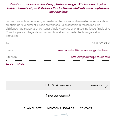
Créations audiovisuelles &amp; Motion design
Réalisation de films
institutionnels et publicitaires
Production et réalisation de captations
multicaméras
La post-production de vidéos, la prestation technique audiovisuelle au service de la
création, de l'évènement et des entreprises. La production la réalisation et la
distribution de supports et contenus Audiovisuels et cinématographiques l'audit et le
Consulting en stratégie de communication et en nouvelles technologies et la
formation.
Tel. :
06 87 01 23 10
E-mail :
kevin.le.vaillant@chapeaurouge-studio.com
Site web :
http://chapeaurouge-studio.com/
ÎLE-DE-FRANCE
Pages
1
2
3
4
dernier »
suivant ›
Être conseillé
PLAN DU SITE
MENTIONS LÉGALES
CONTACT