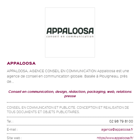
APPALOOSA
APPALOOSA, AGENCE CONSEIL EN COMMUNICATION Appaloosa est une
agence de conseil en communication globale. Basée à Plouigneau, près
de...
Conseil en communication, design, rédaction, packaging, web, relations
presse
CONSEIL EN COMMUNICATION ET PUBLICITE. CONCEPTION ET REALISATION DE
TOUS DOCUMENTS ET OBJETS PUBLICITAIRES.
Tel. :
02 98 79 81 00
E-mail :
agence@appaloosa.fr
Site web :
https://www.appaloosa.fr/