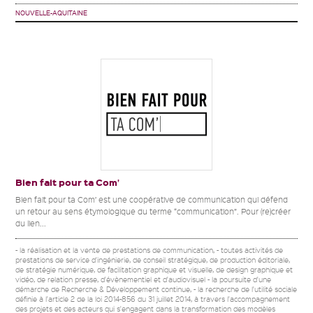
NOUVELLE-AQUITAINE
Bien fait pour ta Com’
Bien fait pour ta Com’ est une coopérative de communication qui défend
un retour au sens étymologique du terme “communication”. Pour (re)créer
du lien...
- la réalisation et la vente de prestations de communication, - toutes activités de
prestations de service d'ingénierie, de conseil stratégique, de production éditoriale,
de stratégie numérique, de facilitation graphique et visuelle, de design graphique et
vidéo, de relation presse, d'évènementiel et d'audiovisuel - la poursuite d'une
démarche de Recherche & Développement continue, - la recherche de l'utilité sociale
définie à l'article 2 de la loi 2014-856 du 31 juillet 2014, à travers l'accompagnement
des projets et des acteurs qui s'engagent dans la transformation des modèles