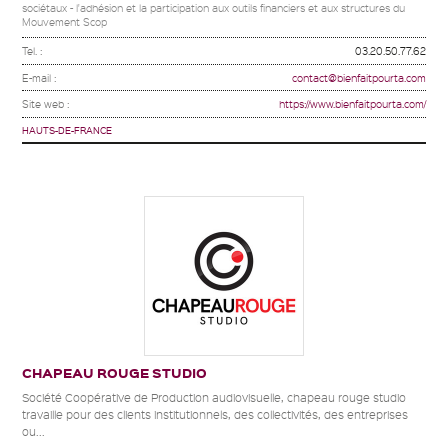
sociétaux - l'adhésion et la participation aux outils financiers et aux structures du
Mouvement Scop
Tel. :
03.20.50.77.62
E-mail :
contact@bienfaitpourta.com
Site web :
https://www.bienfaitpourta.com/
HAUTS-DE-FRANCE
CHAPEAU ROUGE STUDIO
Société Coopérative de Production audiovisuelle, chapeau rouge studio
travaille pour des clients institutionnels, des collectivités, des entreprises
ou...