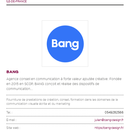
ÎLE-DE-FRANCE
BANG
Agence conseil en communication à forte valeur ajoutée créative. Fondée
en 2015 en SCOP, BANG conçoit et réalise des dispositifs de
communication...
Fourniture de prestations de création, conseil, formation dans les domaines de la
communication visuelle écrite et du marketing
Tel. :
0549282566
E-mail :
julien@bang-design.fr
Site web :
https://bang-design.fr/