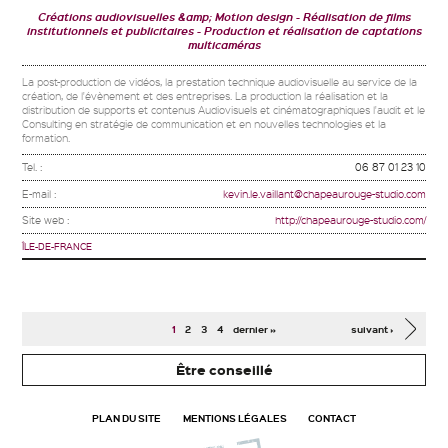
Créations audiovisuelles &amp; Motion design
Réalisation de films
institutionnels et publicitaires
Production et réalisation de captations
multicaméras
La post-production de vidéos, la prestation technique audiovisuelle au service de la
création, de l'évènement et des entreprises. La production la réalisation et la
distribution de supports et contenus Audiovisuels et cinématographiques l'audit et le
Consulting en stratégie de communication et en nouvelles technologies et la
formation.
Tel. :
06 87 01 23 10
E-mail :
kevin.le.vaillant@chapeaurouge-studio.com
Site web :
http://chapeaurouge-studio.com/
ÎLE-DE-FRANCE
Pages
1
2
3
4
dernier »
suivant ›
Être conseillé
PLAN DU SITE
MENTIONS LÉGALES
CONTACT