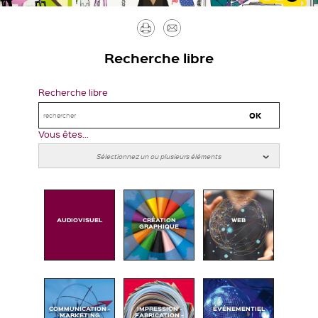
Imprimer
Envoyer
par
Recherche libre
mail
Recherche libre
Vous êtes...
AUDIOVISUEL
CRÉATION
WEB
GRAPHIQUE
COMMUNICATION -
IMPRESSION -
ÉVÉNEMENTIEL
MARKETING
FABRICATION -