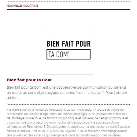
NOUVELLE-AQUITAINE
Bien fait pour ta Com’
Bien fait pour ta Com’ est une coopérative de communication qui défend
un retour au sens étymologique du terme “communication”. Pour (re)créer
du lien...
- la réalisation et la vente de prestations de communication, - toutes activités de
prestations de service d'ingénierie, de conseil stratégique, de production éditoriale,
de stratégie numérique, de facilitation graphique et visuelle, de design graphique et
vidéo, de relation presse, d'évènementiel et d'audiovisuel - la poursuite d'une
démarche de Recherche & Développement continue, - la recherche de l'utilité sociale
définie à l'article 2 de la loi 2014-856 du 31 juillet 2014, à travers l'accompagnement
des projets et des acteurs qui s'engagent dans la transformation des modèles