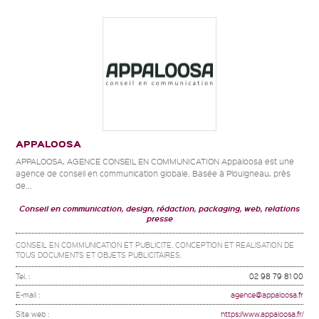
APPALOOSA
APPALOOSA, AGENCE CONSEIL EN COMMUNICATION Appaloosa est une
agence de conseil en communication globale. Basée à Plouigneau, près
de...
Conseil en communication, design, rédaction, packaging, web, relations
presse
CONSEIL EN COMMUNICATION ET PUBLICITE. CONCEPTION ET REALISATION DE
TOUS DOCUMENTS ET OBJETS PUBLICITAIRES.
Tel. :
02 98 79 81 00
E-mail :
agence@appaloosa.fr
Site web :
https://www.appaloosa.fr/