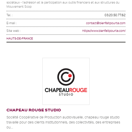
sociétaux - l'adhésion et la participation aux outils financiers et aux structures du
Mouvement Scop
Tel. :
03.20.50.77.62
E-mail :
contact@bienfaitpourta.com
Site web :
https://www.bienfaitpourta.com/
HAUTS-DE-FRANCE
CHAPEAU ROUGE STUDIO
Société Coopérative de Production audiovisuelle, chapeau rouge studio
travaille pour des clients institutionnels, des collectivités, des entreprises
ou...