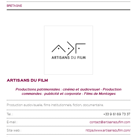
BRETAGNE
ARTISANS DU FILM
Productions patrimoniales : cinéma et audiovisuel
Production
commandes : publicité et corporate
Films de Montages
Production audiovisuelle, films institutionnels, fiction, documentaire.
Tel. :
+33 9 61 69 73 37
E-mail :
contact@artisansdufilm.com
Site web :
https://www.artisansdufilm.com/