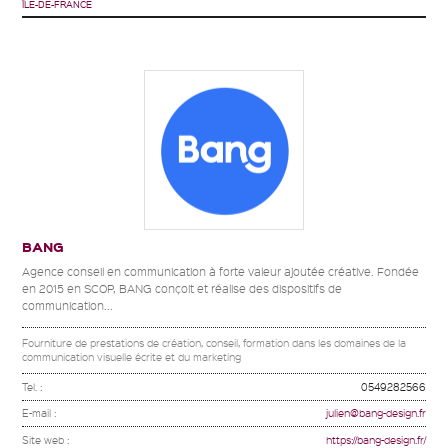
ÎLE-DE-FRANCE
BANG
Agence conseil en communication à forte valeur ajoutée créative. Fondée
en 2015 en SCOP, BANG conçoit et réalise des dispositifs de
communication...
Fourniture de prestations de création, conseil, formation dans les domaines de la
communication visuelle écrite et du marketing
Tel. :
0549282566
E-mail :
julien@bang-design.fr
Site web :
https://bang-design.fr/