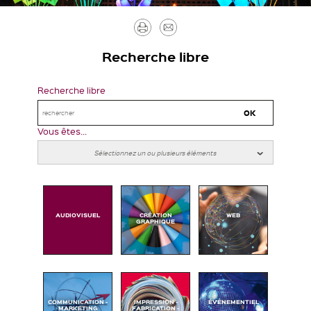
Imprimer
Envoyer
par
Recherche libre
mail
Recherche libre
Vous êtes...
AUDIOVISUEL
CRÉATION
WEB
GRAPHIQUE
COMMUNICATION -
IMPRESSION -
ÉVÉNEMENTIEL
MARKETING
FABRICATION -