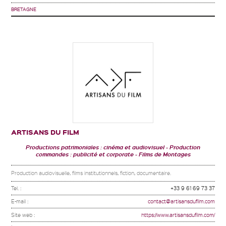
BRETAGNE
ARTISANS DU FILM
Productions patrimoniales : cinéma et audiovisuel
Production
commandes : publicité et corporate
Films de Montages
Production audiovisuelle, films institutionnels, fiction, documentaire.
Tel. :
+33 9 61 69 73 37
E-mail :
contact@artisansdufilm.com
Site web :
https://www.artisansdufilm.com/