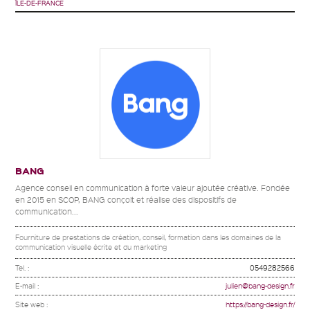
ÎLE-DE-FRANCE
BANG
Agence conseil en communication à forte valeur ajoutée créative. Fondée
en 2015 en SCOP, BANG conçoit et réalise des dispositifs de
communication...
Fourniture de prestations de création, conseil, formation dans les domaines de la
communication visuelle écrite et du marketing
Tel. :
0549282566
E-mail :
julien@bang-design.fr
Site web :
https://bang-design.fr/