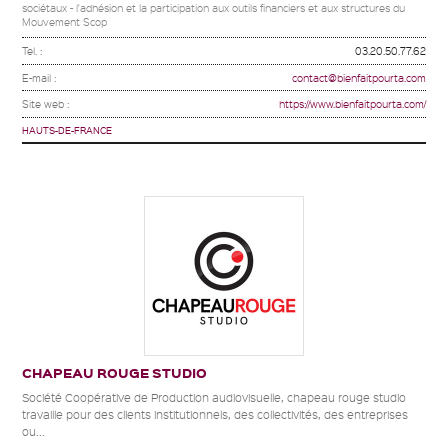
sociétaux - l'adhésion et la participation aux outils financiers et aux structures du
Mouvement Scop
Tel. :
03.20.50.77.62
E-mail :
contact@bienfaitpourta.com
Site web :
https://www.bienfaitpourta.com/
HAUTS-DE-FRANCE
CHAPEAU ROUGE STUDIO
Société Coopérative de Production audiovisuelle, chapeau rouge studio
travaille pour des clients institutionnels, des collectivités, des entreprises
ou...