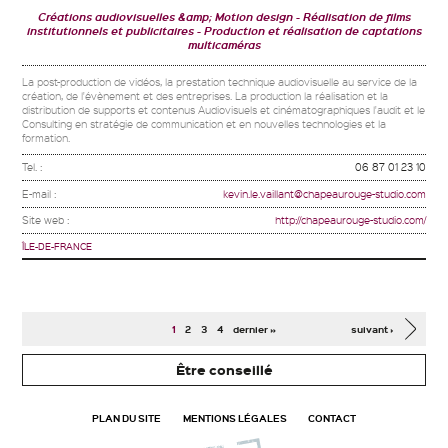
Créations audiovisuelles &amp; Motion design
Réalisation de films
institutionnels et publicitaires
Production et réalisation de captations
multicaméras
La post-production de vidéos, la prestation technique audiovisuelle au service de la
création, de l'évènement et des entreprises. La production la réalisation et la
distribution de supports et contenus Audiovisuels et cinématographiques l'audit et le
Consulting en stratégie de communication et en nouvelles technologies et la
formation.
Tel. :
06 87 01 23 10
E-mail :
kevin.le.vaillant@chapeaurouge-studio.com
Site web :
http://chapeaurouge-studio.com/
ÎLE-DE-FRANCE
Pages
1
2
3
4
dernier »
suivant ›
Être conseillé
PLAN DU SITE
MENTIONS LÉGALES
CONTACT