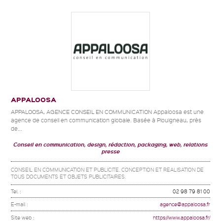
APPALOOSA
APPALOOSA, AGENCE CONSEIL EN COMMUNICATION Appaloosa est une
agence de conseil en communication globale. Basée à Plouigneau, près
de...
Conseil en communication, design, rédaction, packaging, web, relations
presse
CONSEIL EN COMMUNICATION ET PUBLICITE. CONCEPTION ET REALISATION DE
TOUS DOCUMENTS ET OBJETS PUBLICITAIRES.
Tel. :
02 98 79 81 00
E-mail :
agence@appaloosa.fr
Site web :
https://www.appaloosa.fr/