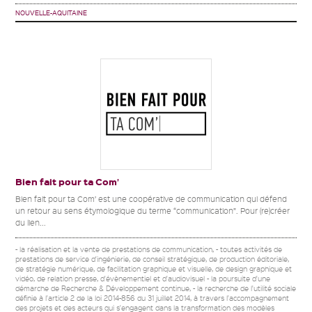
NOUVELLE-AQUITAINE
Bien fait pour ta Com’
Bien fait pour ta Com’ est une coopérative de communication qui défend
un retour au sens étymologique du terme “communication”. Pour (re)créer
du lien...
- la réalisation et la vente de prestations de communication, - toutes activités de
prestations de service d'ingénierie, de conseil stratégique, de production éditoriale,
de stratégie numérique, de facilitation graphique et visuelle, de design graphique et
vidéo, de relation presse, d'évènementiel et d'audiovisuel - la poursuite d'une
démarche de Recherche & Développement continue, - la recherche de l'utilité sociale
définie à l'article 2 de la loi 2014-856 du 31 juillet 2014, à travers l'accompagnement
des projets et des acteurs qui s'engagent dans la transformation des modèles