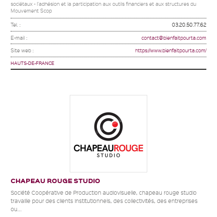
sociétaux - l'adhésion et la participation aux outils financiers et aux structures du
Mouvement Scop
Tel. :
03.20.50.77.62
E-mail :
contact@bienfaitpourta.com
Site web :
https://www.bienfaitpourta.com/
HAUTS-DE-FRANCE
CHAPEAU ROUGE STUDIO
Société Coopérative de Production audiovisuelle, chapeau rouge studio
travaille pour des clients institutionnels, des collectivités, des entreprises
ou...