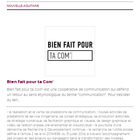
NOUVELLE-AQUITAINE
Bien fait pour ta Com’
Bien fait pour ta Com’ est une coopérative de communication qui défend
un retour au sens étymologique du terme “communication”. Pour (re)créer
du lien...
- la réalisation et la vente de prestations de communication, - toutes activités de
prestations de service d'ingénierie, de conseil stratégique, de production éditoriale,
de stratégie numérique, de facilitation graphique et visuelle, de design graphique et
vidéo, de relation presse, d'évènementiel et d'audiovisuel - la poursuite d'une
démarche de Recherche & Développement continue, - la recherche de l'utilité sociale
définie à l'article 2 de la loi 2014-856 du 31 juillet 2014, à travers l'accompagnement
des projets et des acteurs qui s'engagent dans la transformation des modèles