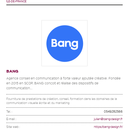
ÎLE-DE-FRANCE
BANG
Agence conseil en communication à forte valeur ajoutée créative. Fondée
en 2015 en SCOP, BANG conçoit et réalise des dispositifs de
communication...
Fourniture de prestations de création, conseil, formation dans les domaines de la
communication visuelle écrite et du marketing
Tel. :
0549282566
E-mail :
julien@bang-design.fr
Site web :
https://bang-design.fr/