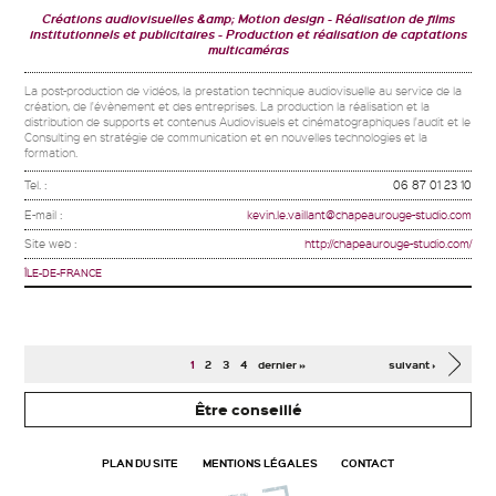
Créations audiovisuelles &amp; Motion design
Réalisation de films
institutionnels et publicitaires
Production et réalisation de captations
multicaméras
La post-production de vidéos, la prestation technique audiovisuelle au service de la
création, de l'évènement et des entreprises. La production la réalisation et la
distribution de supports et contenus Audiovisuels et cinématographiques l'audit et le
Consulting en stratégie de communication et en nouvelles technologies et la
formation.
Tel. :
06 87 01 23 10
E-mail :
kevin.le.vaillant@chapeaurouge-studio.com
Site web :
http://chapeaurouge-studio.com/
ÎLE-DE-FRANCE
Pages
1
2
3
4
dernier »
suivant ›
Être conseillé
PLAN DU SITE
MENTIONS LÉGALES
CONTACT