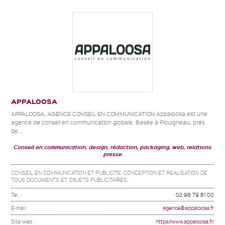
APPALOOSA
APPALOOSA, AGENCE CONSEIL EN COMMUNICATION Appaloosa est une
agence de conseil en communication globale. Basée à Plouigneau, près
de...
Conseil en communication, design, rédaction, packaging, web, relations
presse
CONSEIL EN COMMUNICATION ET PUBLICITE. CONCEPTION ET REALISATION DE
TOUS DOCUMENTS ET OBJETS PUBLICITAIRES.
Tel. :
02 98 79 81 00
E-mail :
agence@appaloosa.fr
Site web :
https://www.appaloosa.fr/