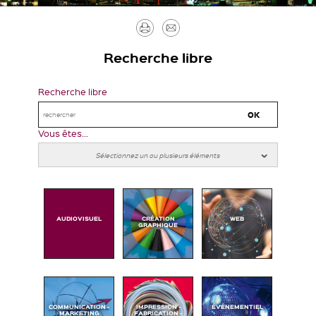
Imprimer
Envoyer
par
Recherche libre
mail
Recherche libre
Vous êtes...
AUDIOVISUEL
CRÉATION
WEB
GRAPHIQUE
COMMUNICATION -
IMPRESSION -
ÉVÉNEMENTIEL
MARKETING
FABRICATION -