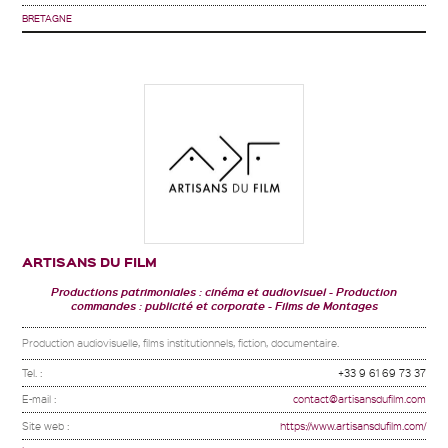
BRETAGNE
ARTISANS DU FILM
Productions patrimoniales : cinéma et audiovisuel
Production
commandes : publicité et corporate
Films de Montages
Production audiovisuelle, films institutionnels, fiction, documentaire.
Tel. :
+33 9 61 69 73 37
E-mail :
contact@artisansdufilm.com
Site web :
https://www.artisansdufilm.com/