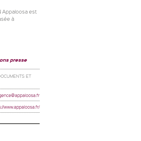
Appaloosa est
asée à
ions presse
 DOCUMENTS ET
gence@appaloosa.fr
s://www.appaloosa.fr/