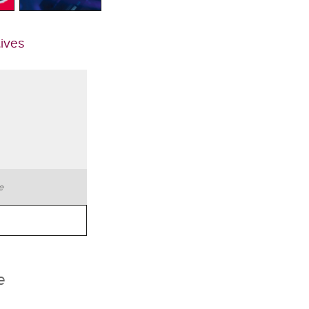
tives
te
e