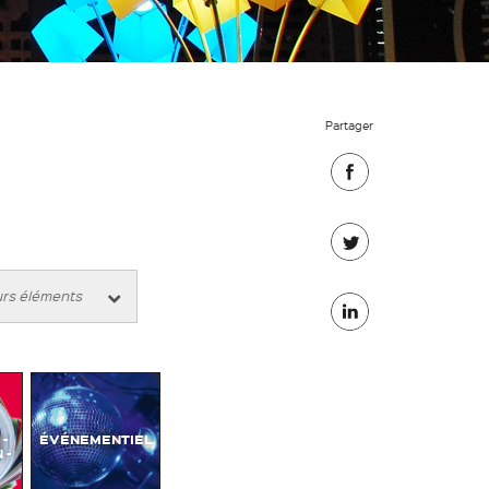
Partager
Partager
sur
Partager
Facebook
sur
Partager
Twitter
sur
Linkedin
-
ÉVÉNEMENTIEL
 -