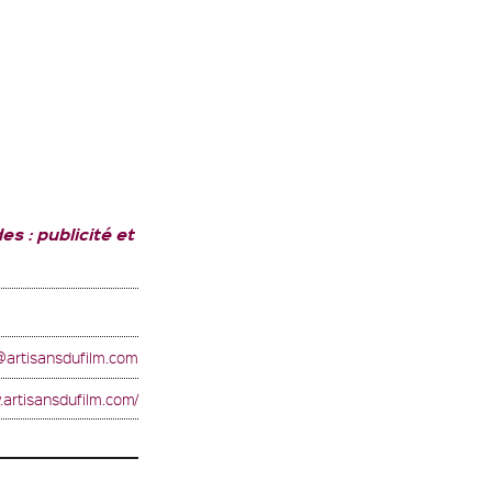
 : publicité et
@artisansdufilm.com
.artisansdufilm.com/