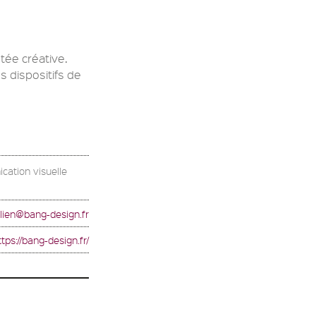
tée créative.
 dispositifs de
cation visuelle
ulien@bang-design.fr
ttps://bang-design.fr/