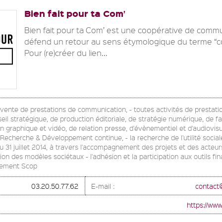
Bien fait pour ta Com’
Bien fait pour ta Com’ est une coopérative de commu
défend un retour au sens étymologique du terme “c
Pour (re)créer du lien...
la vente de prestations de communication, - toutes activités de prestati
seil stratégique, de production éditoriale, de stratégie numérique, de fa
gn graphique et vidéo, de relation presse, d'évènementiel et d'audiovisu
cherche & Développement continue, - la recherche de l'utilité sociale d
du 31 juillet 2014, à travers l'accompagnement des projets et des acteu
on des modèles sociétaux - l'adhésion et la participation aux outils fin
vement Scop
03.20.50.77.62
E-mail :
contact
https://www