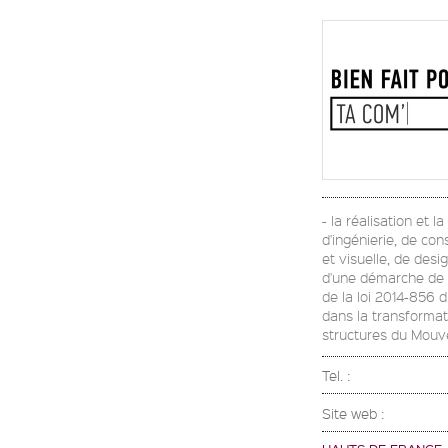
- la réalisation et 
d'ingénierie, de con
et visuelle, de desi
d'une démarche de Re
de la loi 2014-856 
dans la transformati
structures du Mou
Tel. :
Site web :