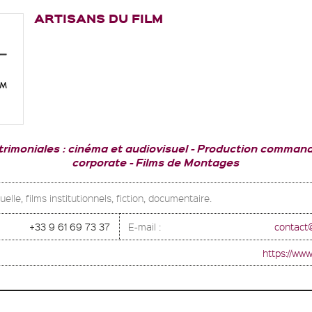
ARTISANS DU FILM
rimoniales : cinéma et audiovisuel
Production commandes
corporate
Films de Montages
elle, films institutionnels, fiction, documentaire.
+33 9 61 69 73 37
E-mail :
contact
https://www