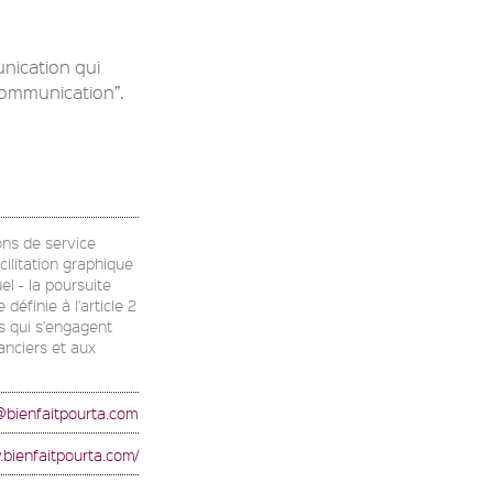
nication qui
ommunication”.
ons de service
cilitation graphique
el - la poursuite
éfinie à l'article 2
rs qui s'engagent
anciers et aux
@bienfaitpourta.com
.bienfaitpourta.com/