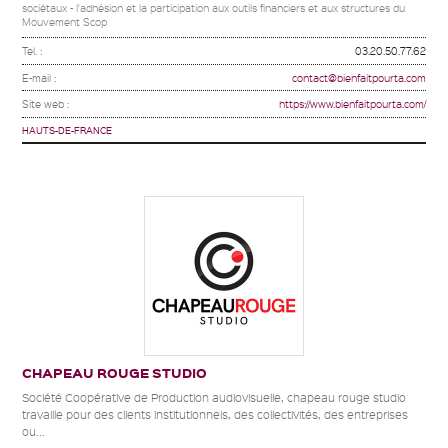
sociétaux - l'adhésion et la participation aux outils financiers et aux structures du
Mouvement Scop
Tel. :
03.20.50.77.62
E-mail :
contact@bienfaitpourta.com
Site web :
https://www.bienfaitpourta.com/
HAUTS-DE-FRANCE
CHAPEAU ROUGE STUDIO
Société Coopérative de Production audiovisuelle, chapeau rouge studio
travaille pour des clients institutionnels, des collectivités, des entreprises
ou...