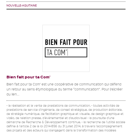
NOUVELLE-AQUITAINE
Bien fait pour ta Com’
Bien fait pour ta Com’ est une coopérative de communication qui défend
un retour au sens étymologique du terme “communication”. Pour (re)créer
du lien...
- la réalisation et la vente de prestations de communication, - toutes activités de
prestations de service d'ingénierie, de conseil stratégique, de production éditoriale,
de stratégie numérique, de facilitation graphique et visuelle, de design graphique et
vidéo, de relation presse, d'évènementiel et d'audiovisuel - la poursuite d'une
démarche de Recherche & Développement continue, - la recherche de l'utilité sociale
définie à l'article 2 de la loi 2014-856 du 31 juillet 2014, à travers l'accompagnement
des projets et des acteurs qui s'engagent dans la transformation des modèles