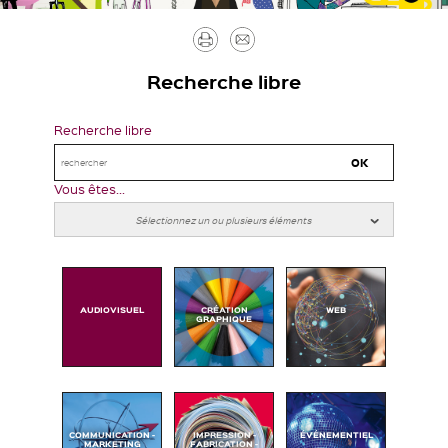
Imprimer
Envoyer
par
Recherche libre
mail
Recherche libre
Vous êtes...
AUDIOVISUEL
CRÉATION
WEB
GRAPHIQUE
COMMUNICATION -
IMPRESSION -
ÉVÉNEMENTIEL
MARKETING
FABRICATION -