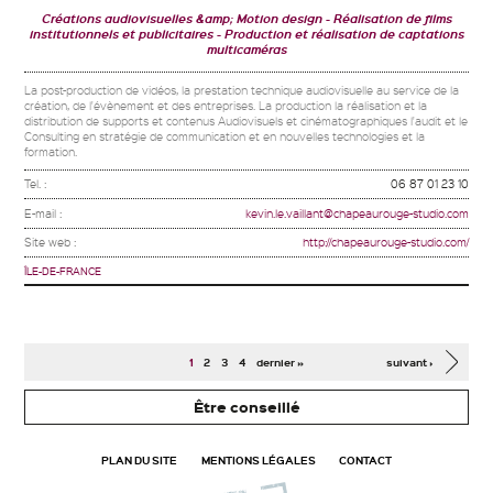
Créations audiovisuelles &amp; Motion design
Réalisation de films
institutionnels et publicitaires
Production et réalisation de captations
multicaméras
La post-production de vidéos, la prestation technique audiovisuelle au service de la
création, de l'évènement et des entreprises. La production la réalisation et la
distribution de supports et contenus Audiovisuels et cinématographiques l'audit et le
Consulting en stratégie de communication et en nouvelles technologies et la
formation.
Tel. :
06 87 01 23 10
E-mail :
kevin.le.vaillant@chapeaurouge-studio.com
Site web :
http://chapeaurouge-studio.com/
ÎLE-DE-FRANCE
Pages
1
2
3
4
dernier »
suivant ›
Être conseillé
PLAN DU SITE
MENTIONS LÉGALES
CONTACT