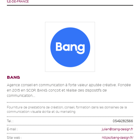
ÎLE-DE-FRANCE
BANG
Agence conseil en communication à forte valeur ajoutée créative. Fondée
en 2015 en SCOP, BANG conçoit et réalise des dispositifs de
communication...
Fourniture de prestations de création, conseil, formation dans les domaines de la
communication visuelle écrite et du marketing
Tel. :
0549282566
E-mail :
julien@bang-design.fr
Site web :
https://bang-design.fr/