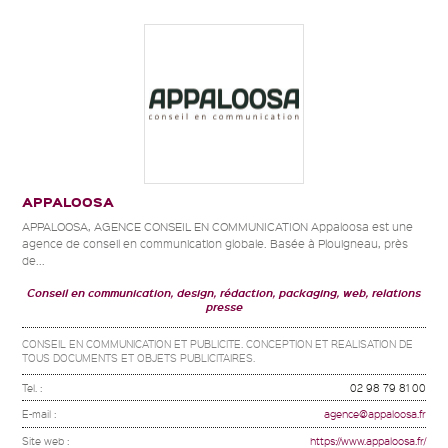
APPALOOSA
APPALOOSA, AGENCE CONSEIL EN COMMUNICATION Appaloosa est une
agence de conseil en communication globale. Basée à Plouigneau, près
de...
Conseil en communication, design, rédaction, packaging, web, relations
presse
CONSEIL EN COMMUNICATION ET PUBLICITE. CONCEPTION ET REALISATION DE
TOUS DOCUMENTS ET OBJETS PUBLICITAIRES.
Tel. :
02 98 79 81 00
E-mail :
agence@appaloosa.fr
Site web :
https://www.appaloosa.fr/