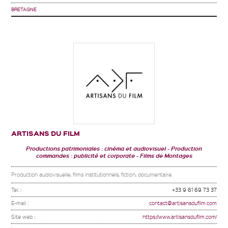
BRETAGNE
ARTISANS DU FILM
Productions patrimoniales : cinéma et audiovisuel
Production
commandes : publicité et corporate
Films de Montages
Production audiovisuelle, films institutionnels, fiction, documentaire.
Tel. :
+33 9 61 69 73 37
E-mail :
contact@artisansdufilm.com
Site web :
https://www.artisansdufilm.com/