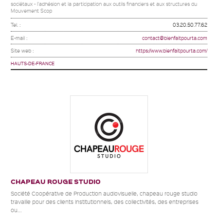
sociétaux - l'adhésion et la participation aux outils financiers et aux structures du
Mouvement Scop
Tel. :
03.20.50.77.62
E-mail :
contact@bienfaitpourta.com
Site web :
https://www.bienfaitpourta.com/
HAUTS-DE-FRANCE
CHAPEAU ROUGE STUDIO
Société Coopérative de Production audiovisuelle, chapeau rouge studio
travaille pour des clients institutionnels, des collectivités, des entreprises
ou...