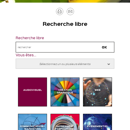
Imprimer
Envoyer
par
Recherche libre
mail
Recherche libre
Vous êtes...
AUDIOVISUEL
CRÉATION
WEB
GRAPHIQUE
COMMUNICATION -
IMPRESSION -
ÉVÉNEMENTIEL
MARKETING
FABRICATION -