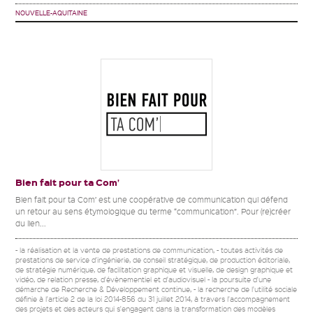
NOUVELLE-AQUITAINE
Bien fait pour ta Com’
Bien fait pour ta Com’ est une coopérative de communication qui défend
un retour au sens étymologique du terme “communication”. Pour (re)créer
du lien...
- la réalisation et la vente de prestations de communication, - toutes activités de
prestations de service d'ingénierie, de conseil stratégique, de production éditoriale,
de stratégie numérique, de facilitation graphique et visuelle, de design graphique et
vidéo, de relation presse, d'évènementiel et d'audiovisuel - la poursuite d'une
démarche de Recherche & Développement continue, - la recherche de l'utilité sociale
définie à l'article 2 de la loi 2014-856 du 31 juillet 2014, à travers l'accompagnement
des projets et des acteurs qui s'engagent dans la transformation des modèles