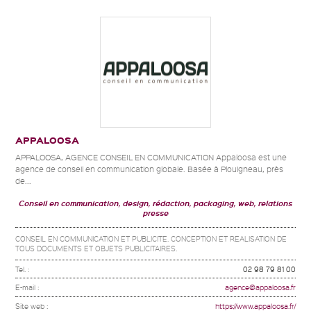
APPALOOSA
APPALOOSA, AGENCE CONSEIL EN COMMUNICATION Appaloosa est une
agence de conseil en communication globale. Basée à Plouigneau, près
de...
Conseil en communication, design, rédaction, packaging, web, relations
presse
CONSEIL EN COMMUNICATION ET PUBLICITE. CONCEPTION ET REALISATION DE
TOUS DOCUMENTS ET OBJETS PUBLICITAIRES.
Tel. :
02 98 79 81 00
E-mail :
agence@appaloosa.fr
Site web :
https://www.appaloosa.fr/