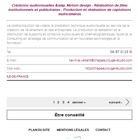
Créations audiovisuelles &amp; Motion design
Réalisation de films
institutionnels et publicitaires
Production et réalisation de captations
multicaméras
La post-production de vidéos, la prestation technique audiovisuelle au service de la
création, de l'évènement et des entreprises. La production la réalisation et la
distribution de supports et contenus Audiovisuels et cinématographiques l'audit et le
Consulting en stratégie de communication et en nouvelles technologies et la
formation.
Tel. :
06 87 01 23 10
E-mail :
kevin.le.vaillant@chapeaurouge-studio.com
Site web :
http://chapeaurouge-studio.com/
ÎLE-DE-FRANCE
Pages
1
2
3
4
dernier »
suivant ›
Être conseillé
PLAN DU SITE
MENTIONS LÉGALES
CONTACT