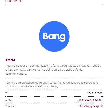
ÎLE-DE-FRANCE
BANG
Agence conseil en communication à forte valeur ajoutée créative. Fondée
en 2015 en SCOP, BANG conçoit et réalise des dispositifs de
communication...
Fourniture de prestations de création, conseil, formation dans les domaines de la
communication visuelle écrite et du marketing
Tel. :
0549282566
E-mail :
julien@bang-design.fr
Site web :
https://bang-design.fr/