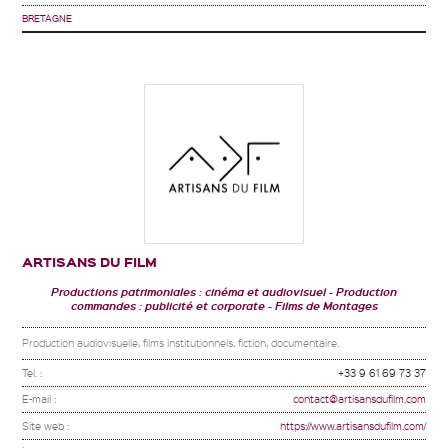
BRETAGNE
ARTISANS DU FILM
Productions patrimoniales : cinéma et audiovisuel
Production
commandes : publicité et corporate
Films de Montages
Production audiovisuelle, films institutionnels, fiction, documentaire.
Tel. :
+33 9 61 69 73 37
E-mail :
contact@artisansdufilm.com
Site web :
https://www.artisansdufilm.com/