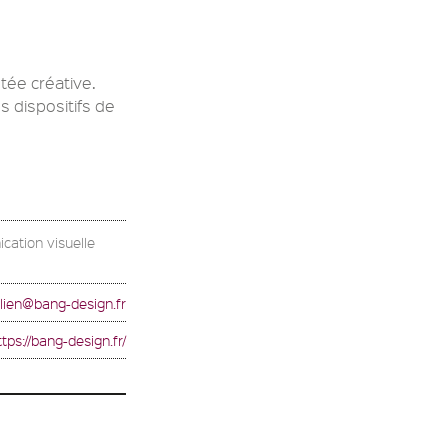
tée créative.
 dispositifs de
cation visuelle
ulien@bang-design.fr
ttps://bang-design.fr/