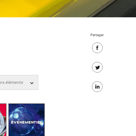
Partager
Partager
sur
Partager
Facebook
sur
Partager
Twitter
sur
Linkedin
-
ÉVÉNEMENTIEL
 -