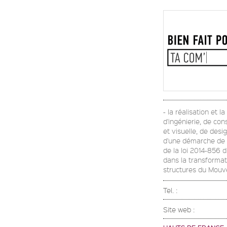
- la réalisation et 
d'ingénierie, de con
et visuelle, de desi
d'une démarche de Re
de la loi 2014-856 
dans la transformati
structures du Mou
Tel. :
Site web :