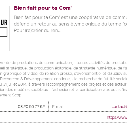
Bien fait pour ta Com’
Bien fait pour ta Com’ est une coopérative de commu
défend un retour au sens étymologique du terme “c
Pour (re)créer du lien...
la vente de prestations de communication, - toutes activités de prestati
seil stratégique, de production éditoriale, de stratégie numérique, de fa
gn graphique et vidéo, de relation presse, d'évènementiel et d'audiovisu
cherche & Développement continue, - la recherche de l'utilité sociale d
du 31 juillet 2014, à travers l'accompagnement des projets et des acteu
on des modèles sociétaux - l'adhésion et la participation aux outils fin
vement Scop
03.20.50.77.62
E-mail :
contact
https://www