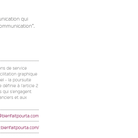
nication qui
ommunication”.
ons de service
cilitation graphique
el - la poursuite
éfinie à l'article 2
rs qui s'engagent
anciers et aux
@bienfaitpourta.com
.bienfaitpourta.com/