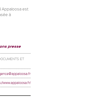
Appaloosa est
asée à
ions presse
 DOCUMENTS ET
gence@appaloosa.fr
s://www.appaloosa.fr/