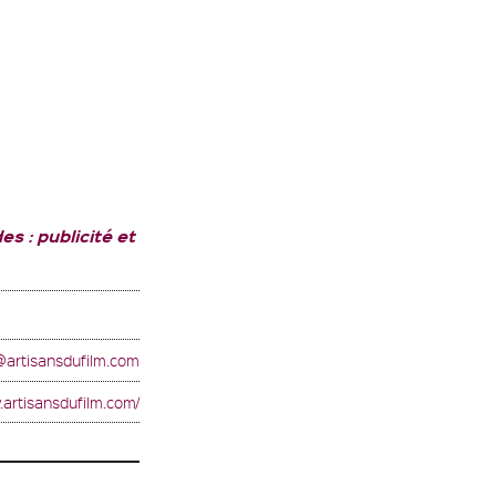
 : publicité et
@artisansdufilm.com
.artisansdufilm.com/