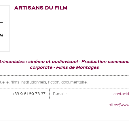
ARTISANS DU FILM
rimoniales : cinéma et audiovisuel
Production commandes
corporate
Films de Montages
elle, films institutionnels, fiction, documentaire.
+33 9 61 69 73 37
E-mail :
contact
https://www