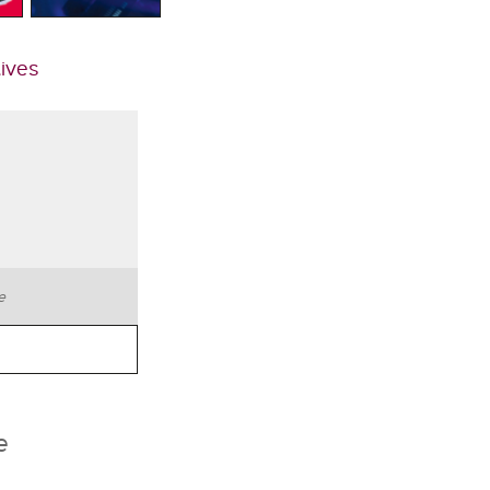
tives
te
e