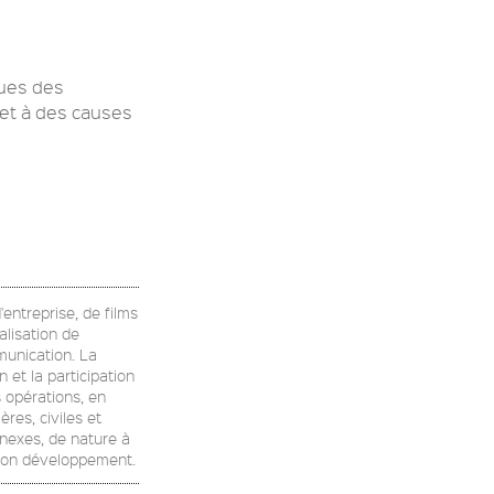
ques des
et à des causes
'entreprise, de films
alisation de
munication. La
 et la participation
 opérations, en
res, civiles et
nnexes, de nature à
u son développement.