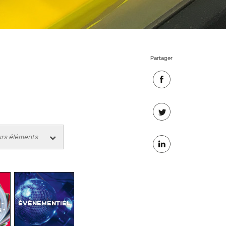
Partager
Partager
sur
Partager
Facebook
sur
Partager
Twitter
sur
Linkedin
-
ÉVÉNEMENTIEL
 -