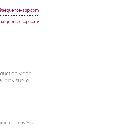
@sequence-sdp.com
w.sequence-sdp.com/
duction vidéo,
audiovisuelle.
produits dérivés la