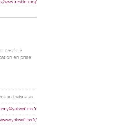
s://www.tresbien.org/
le basée à
ation en prise
ions audiovisuelles.
anny@yokwefilms.fr
://www.yokwefilms.fr/