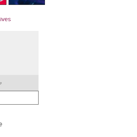
tives
te
e