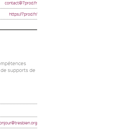
contact@7prod.fr
https://7prod.fr/
 compétences
n de supports de
onjour@tresbien.org