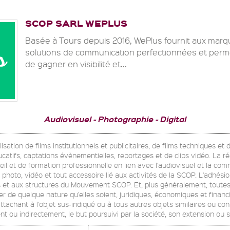
SCOP SARL WEPLUS
Basée à Tours depuis 2016, WePlus fournit aux mar
solutions de communication perfectionnées et perm
de gagner en visibilité et...
Audiovisuel
Photographie
Digital
isation de films institutionnels et publicitaires, de films techniques et d
catifs, captations évènementielles, reportages et de clips vidéo. La ré
eil et de formation professionnelle en lien avec l'audiovisuel et la com
 photo, vidéo et tout accessoire lié aux activités de la SCOP. L'adhésion
rs et aux structures du Mouvement SCOP. Et, plus généralement, toutes
er de quelque nature qu'elles soient, juridiques, économiques et financiè
ttachant à l'objet sus-indiqué ou à tous autres objets similaires ou co
ent ou indirectement, le but poursuivi par la société, son extension o