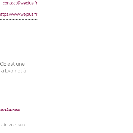
contact@weplus.fr
https://www.weplus.fr
E est une
 à Lyon et à
entaires
s de vue, son,