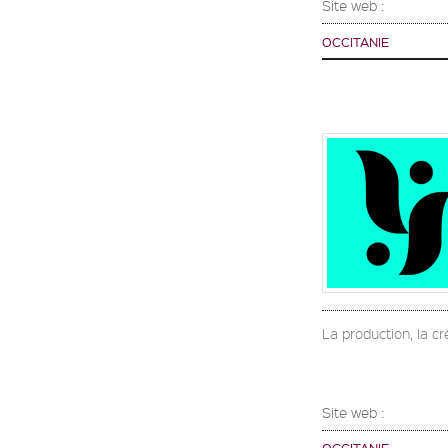
Site web :
OCCITANIE
La production, la cré
Site web :
OCCITANIE