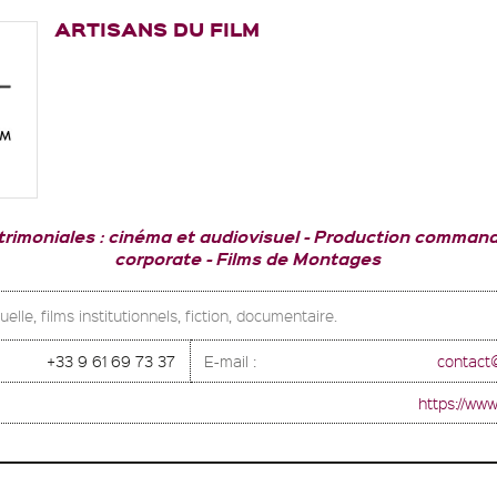
ARTISANS DU FILM
rimoniales : cinéma et audiovisuel
Production commandes
corporate
Films de Montages
elle, films institutionnels, fiction, documentaire.
+33 9 61 69 73 37
E-mail :
contact
https://www