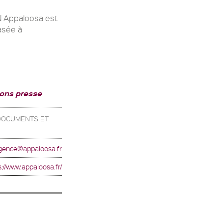
Appaloosa est
asée à
ions presse
 DOCUMENTS ET
gence@appaloosa.fr
s://www.appaloosa.fr/