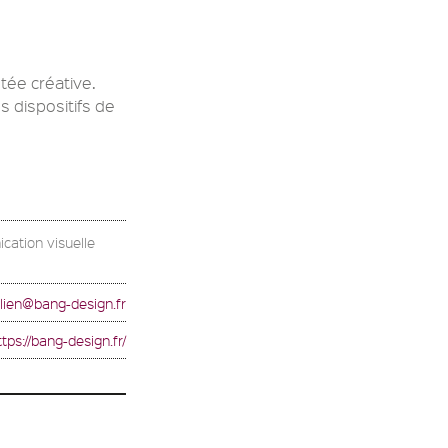
tée créative.
 dispositifs de
cation visuelle
ulien@bang-design.fr
ttps://bang-design.fr/