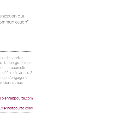
nication qui
ommunication”.
ons de service
cilitation graphique
el - la poursuite
éfinie à l'article 2
rs qui s'engagent
anciers et aux
@bienfaitpourta.com
.bienfaitpourta.com/