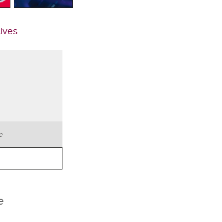
tives
te
e