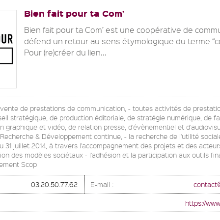
Bien fait pour ta Com’
Bien fait pour ta Com’ est une coopérative de commu
défend un retour au sens étymologique du terme “c
Pour (re)créer du lien...
la vente de prestations de communication, - toutes activités de prestati
seil stratégique, de production éditoriale, de stratégie numérique, de fa
gn graphique et vidéo, de relation presse, d'évènementiel et d'audiovisu
cherche & Développement continue, - la recherche de l'utilité sociale d
du 31 juillet 2014, à travers l'accompagnement des projets et des acteu
on des modèles sociétaux - l'adhésion et la participation aux outils fin
vement Scop
03.20.50.77.62
E-mail :
contact
https://www