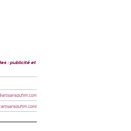
 : publicité et
@artisansdufilm.com
.artisansdufilm.com/