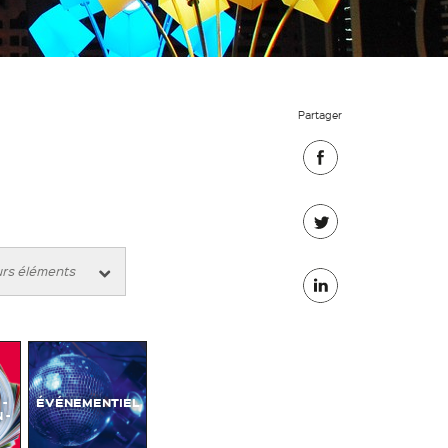
Partager
Partager
sur
Partager
Facebook
sur
Partager
Twitter
sur
Linkedin
-
ÉVÉNEMENTIEL
 -