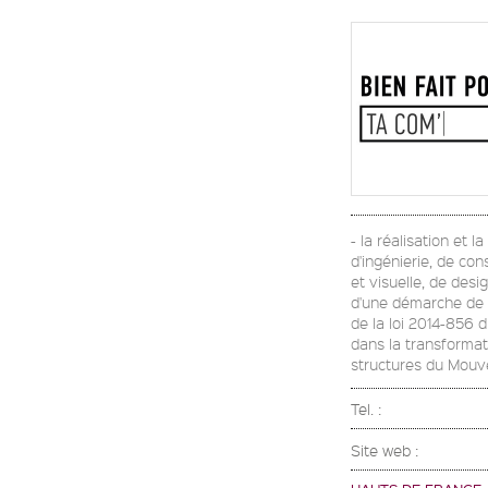
- la réalisation et 
d'ingénierie, de con
et visuelle, de desi
d'une démarche de Re
de la loi 2014-856 
dans la transformati
structures du Mou
Tel. :
Site web :