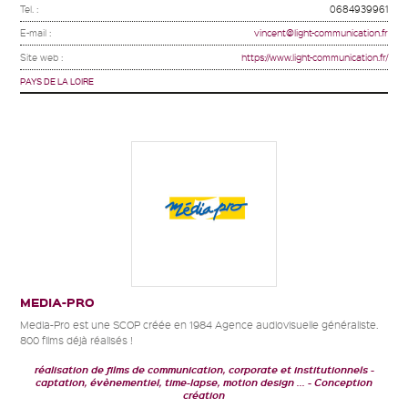
Tel. :
0684939961
E-mail :
vincent@light-communication.fr
Site web :
https://www.light-communication.fr/
PAYS DE LA LOIRE
MEDIA-PRO
Media-Pro est une SCOP créée en 1984 Agence audiovisuelle généraliste.
800 films déjà réalisés !
réalisation de films de communication, corporate et institutionnels
captation, évènementiel, time-lapse, motion design ...
Conception
création