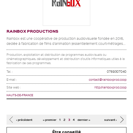
RAINBOX PRODUCTIONS
Rainbox est une coopérative de production audiovisuelle fondée en 2016,
dediée à fabrication de films d’animation (essentiellement court-métrages...
Production, exploitation et distribution de programmes audiovisuels ou
cinématographiques, développement et distribution d'outils informatiques utiles à la
fabrication de ces programmes.
Tel. :
0769307040
E-mail :
contact@rainboxprod.coop
Site web :
http://rainboxprod.coop
HAUTS-DE-FRANCE
Pages
‹ précédent
« premier
1
2
3
4
dernier »
suivant ›
Être conseillé