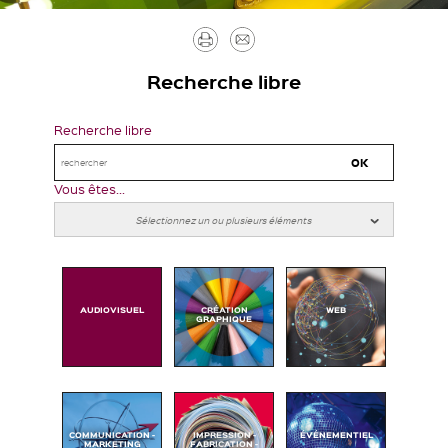
Imprimer
Envoyer
par
Recherche libre
mail
Recherche libre
Vous êtes...
AUDIOVISUEL
CRÉATION
WEB
GRAPHIQUE
COMMUNICATION -
IMPRESSION -
ÉVÉNEMENTIEL
MARKETING
FABRICATION -