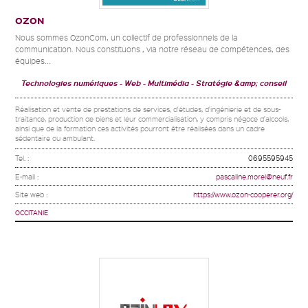
OZON
Nous sommes OzonCom, un collectif de professionnels de la
communication. Nous constituons , via notre réseau de compétences, des
équipes...
Technologies numériques
Web - Multimédia
Stratégie &amp; conseil
Réalisation et vente de prestations de services, d'études, d'ingénierie et de sous-
traitance, production de biens et leur commercialisation, y compris négoce d'alcools,
ainsi que de la formation ces activités pourront être réalisées dans un cadre
sédentaire ou ambulant.
Tel. :
0695595945
E-mail :
pascaline.morel@neuf.fr
Site web :
https://www.ozon-cooperer.org/
OCCITANIE