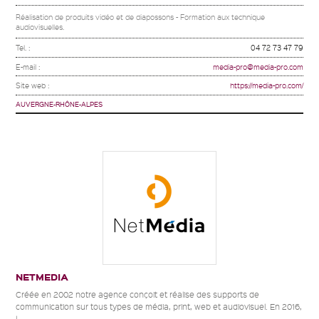
Réalisation de produits vidéo et de diapossons - Formation aux technique
audiovisuelles.
Tel. :
04 72 73 47 79
E-mail :
media-pro@media-pro.com
Site web :
https://media-pro.com/
AUVERGNE-RHÔNE-ALPES
NETMEDIA
Créée en 2002 notre agence conçoit et réalise des supports de
communication sur tous types de média, print, web et audiovisuel. En 2016,
l...