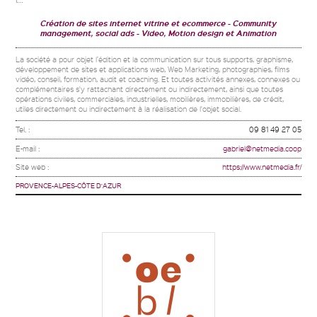
Création de sites internet vitrine et ecommerce
Community
management, social ads
Video, Motion design et Animation
La société a pour objet l’édition et la communication sur tous supports, graphisme,
développement de sites et applications web, Web Marketing, photographies, films
vidéo, conseil, formation, audit et coaching. Et toutes activités annexes, connexes ou
complémentaires s'y rattachant directement ou indirectement, ainsi que toutes
opérations civiles, commerciales, industrielles, mobilières, immobilières, de crédit,
utiles directement ou indirectement à la réalisation de l'objet social.
Tel. :
09 81 49 27 05
E-mail :
gabriel@netmedia.coop
Site web :
https://www.netmedia.fr/
PROVENCE-ALPES-CÔTE D'AZUR