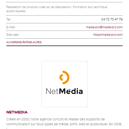
Réalisation de produits vidéo et de diapossons - Formation aux technique
audiovisuelles.
Tel. :
04 72 73 47 79
E-mail :
media-pro@media-pro.com
Site web :
https://media-pro.com/
AUVERGNE-RHÔNE-ALPES
NETMEDIA
Créée en 2002 notre agence conçoit et réalise des supports de
communication sur tous types de média, print, web et audiovisuel. En 2016,
l...