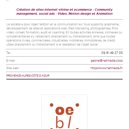
Création de sites internet vitrine et ecommerce
Community
management, social ads
Video, Motion design et Animation
La société a pour objet l’édition et la communication sur tous supports, graphisme,
développement de sites et applications web, Web Marketing, photographies, films
vidéo, conseil, formation, audit et coaching. Et toutes activités annexes, connexes ou
complémentaires s'y rattachant directement ou indirectement, ainsi que toutes
opérations civiles, commerciales, industrielles, mobilières, immobilières, de crédit,
utiles directement ou indirectement à la réalisation de l'objet social.
Tel. :
09 81 49 27 05
E-mail :
gabriel@netmedia.coop
Site web :
https://www.netmedia.fr/
PROVENCE-ALPES-CÔTE D'AZUR