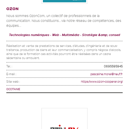
OZON
Nous sommes OzonCom, un collectif de professionnels de la
communication. Nous constituons , via notre réseau de compétences, des
équipes...
Technologies numériques
Web - Multimédia
Stratégie &amp; conseil
Réalisation et vente de prestations de services, d'études, d'ingénierie et de sous-
traitance, production de biens et leur commercialisation, y compris négoce d'alcools,
ainsi que de la formation ces activités pourront être réalisées dans un cadre
sédentaire ou ambulant.
Tel. :
0695595945
E-mail :
pascaline.morel@neuf.fr
Site web :
https://www.ozon-cooperer.org/
OCCITANIE