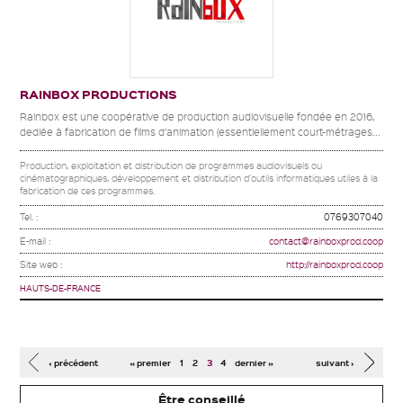
RAINBOX PRODUCTIONS
Rainbox est une coopérative de production audiovisuelle fondée en 2016,
dediée à fabrication de films d’animation (essentiellement court-métrages...
Production, exploitation et distribution de programmes audiovisuels ou
cinématographiques, développement et distribution d'outils informatiques utiles à la
fabrication de ces programmes.
Tel. :
0769307040
E-mail :
contact@rainboxprod.coop
Site web :
http://rainboxprod.coop
HAUTS-DE-FRANCE
Pages
‹ précédent
« premier
1
2
3
4
dernier »
suivant ›
Être conseillé