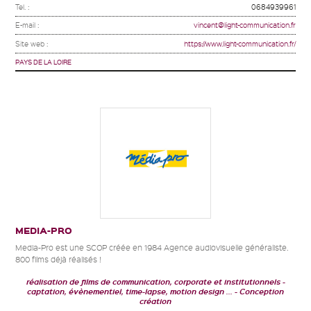
Tel. :
0684939961
E-mail :
vincent@light-communication.fr
Site web :
https://www.light-communication.fr/
PAYS DE LA LOIRE
MEDIA-PRO
Media-Pro est une SCOP créée en 1984 Agence audiovisuelle généraliste.
800 films déjà réalisés !
réalisation de films de communication, corporate et institutionnels
captation, évènementiel, time-lapse, motion design ...
Conception
création