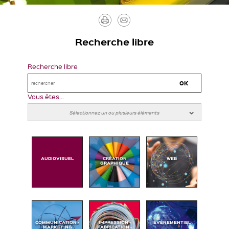
Imprimer
Envoyer
par
Recherche libre
mail
Recherche libre
Vous êtes...
AUDIOVISUEL
CRÉATION
WEB
GRAPHIQUE
COMMUNICATION -
IMPRESSION -
ÉVÉNEMENTIEL
MARKETING
FABRICATION -