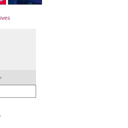
tives
te
e