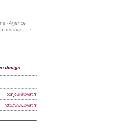
erme «Agence
’accompagner et
on design
bonjour@bwat.fr
http://www.bwat.fr