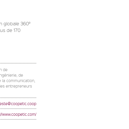
n globale 360°
lus de 170
on de
ingénierie, de
e la communication,
 des entrepreneurs
feste@coopetic.coop
://www.coopetic.com/