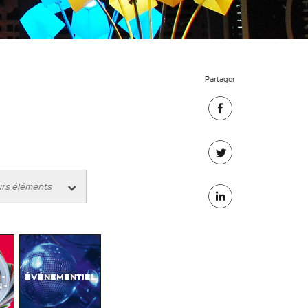
Partager
Partager
sur
Partager
Facebook
sur
Partager
Twitter
sur
Linkedin
-
ÉVÉNEMENTIEL
 -