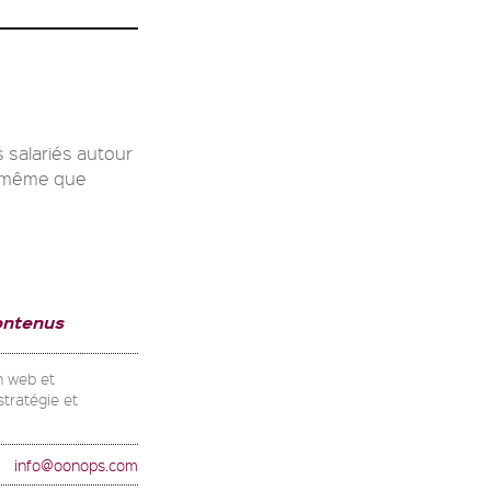
 salariés autour
e même que
ontenus
n web et
stratégie et
info@oonops.com