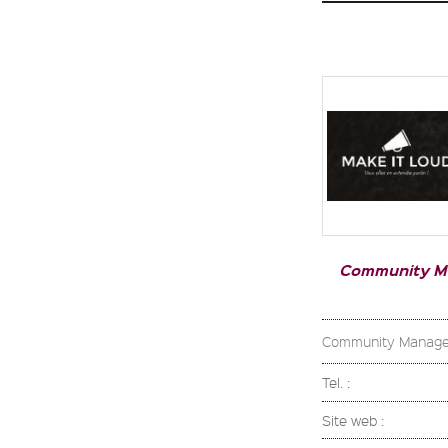
Community 
Community Managem
Tel. :
Site web :