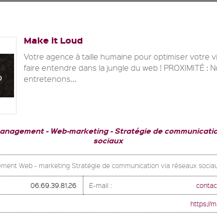
Make it Loud
Votre agence à taille humaine pour optimiser votre vis
faire entendre dans la jungle du web ! PROXIMITÉ : 
entretenons...
Management
Web-marketing
Stratégie de communicatio
sociaux
ent Web - marketing Stratégie de communication via réseaux socia
06.69.39.81.26
E-mail :
contac
https://