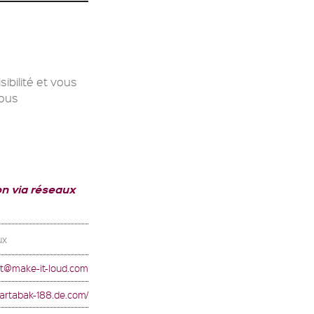
ibilité et vous
Nous
n via réseaux
ux
t@make-it-loud.com
martabak-188.de.com/