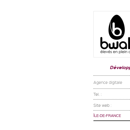
Dévelop
Agence digitale
Tel. :
Site web :
ÎLE-DE-FRANCE