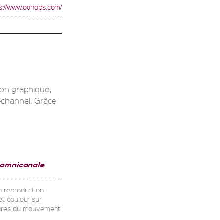
s://www.oonops.com/
ion graphique,
-channel. Grâce
 omnicanale
on reproduction
et couleur sur
uctures du mouvement