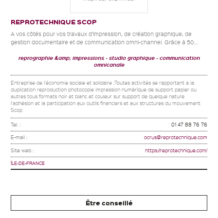
REPROTECHNIQUE SCOP
A vos côtés pour vos travaux d’impression, de création graphique, de
gestion documentaire et de communication omni-channel. Grâce à 50...
reprographie &amp; impressions
studio graphique
communication
omnicanale
Entreprise de l'économie sociale et solidaire .Toutes activités se rapportant a la
duplication reproduction photocopie impression numérique de support papier ou
autres tous formats noir et blanc et couleur sur support de quelque nature
l'adhésion et la participation aux outils financiers et aux structures du mouvement
Scop
Tel. :
01 47 88 76 76
E-mail :
ocrus@reprotechnique.com
Site web :
https://reprotechnique.com/
ÎLE-DE-FRANCE
Être conseillé