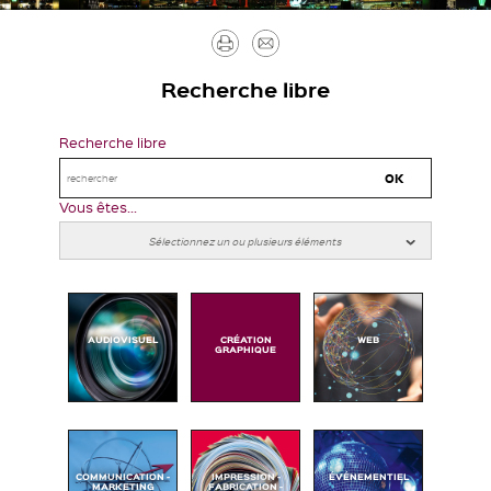
Imprimer
Envoyer
par
Recherche libre
mail
Recherche libre
Vous êtes...
AUDIOVISUEL
CRÉATION
WEB
GRAPHIQUE
COMMUNICATION -
IMPRESSION -
ÉVÉNEMENTIEL
MARKETING
FABRICATION -