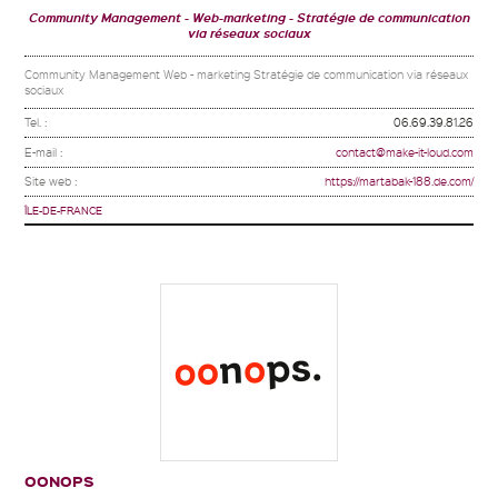
Community Management
Web-marketing
Stratégie de communication
via réseaux sociaux
Community Management Web - marketing Stratégie de communication via réseaux
sociaux
Tel. :
06.69.39.81.26
E-mail :
contact@make-it-loud.com
Site web :
https://martabak-188.de.com/
ÎLE-DE-FRANCE
OONOPS