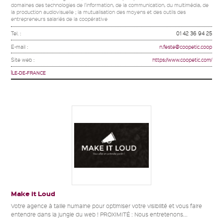
domaines des technologies de l'information, de la communication, du multimédia, de
la production audiovisuelle ; la mutualisation des moyens et des outils des
entrepreneurs salariés de la coopérative
Tel. :
01 42 36 94 25
E-mail :
n.feste@coopetic.coop
Site web :
https://www.coopetic.com/
ÎLE-DE-FRANCE
Make it Loud
Votre agence à taille humaine pour optimiser votre visibilité et vous faire
entendre dans la jungle du web ! PROXIMITÉ : Nous entretenons...