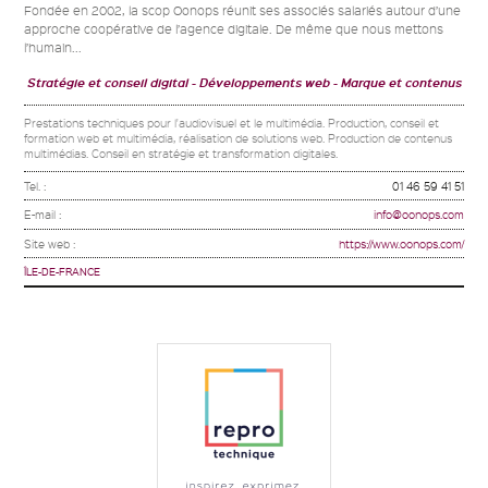
Fondée en 2002, la scop Oonops réunit ses associés salariés autour d’une
approche coopérative de l’agence digitale. De même que nous mettons
l’humain...
Stratégie et conseil digital
Développements web
Marque et contenus
Prestations techniques pour l'audiovisuel et le multimédia. Production, conseil et
formation web et multimédia, réalisation de solutions web. Production de contenus
multimédias. Conseil en stratégie et transformation digitales.
Tel. :
01 46 59 41 51
E-mail :
info@oonops.com
Site web :
https://www.oonops.com/
ÎLE-DE-FRANCE