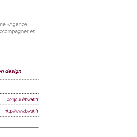
erme «Agence
’accompagner et
on design
bonjour@bwat.fr
http://www.bwat.fr