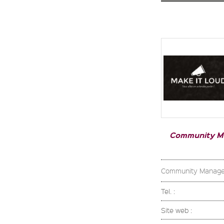
Community 
Community Managem
Tel. :
Site web :