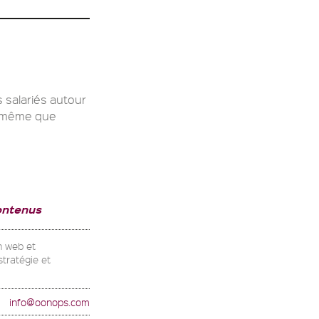
 salariés autour
e même que
ontenus
n web et
stratégie et
info@oonops.com