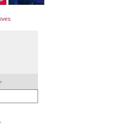
tives
te
e