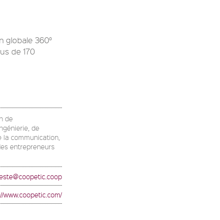
n globale 360°
lus de 170
on de
ingénierie, de
e la communication,
 des entrepreneurs
feste@coopetic.coop
://www.coopetic.com/