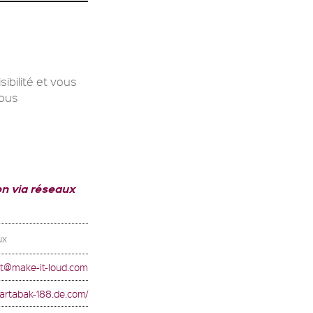
ibilité et vous
Nous
n via réseaux
ux
t@make-it-loud.com
martabak-188.de.com/