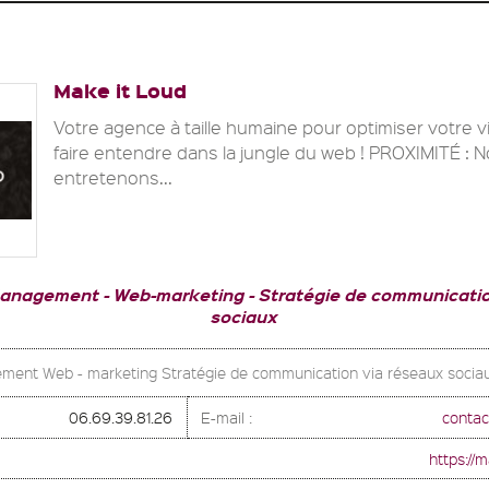
Make it Loud
Votre agence à taille humaine pour optimiser votre vis
faire entendre dans la jungle du web ! PROXIMITÉ : 
entretenons...
Management
Web-marketing
Stratégie de communicatio
sociaux
ent Web - marketing Stratégie de communication via réseaux socia
06.69.39.81.26
E-mail :
contac
https://