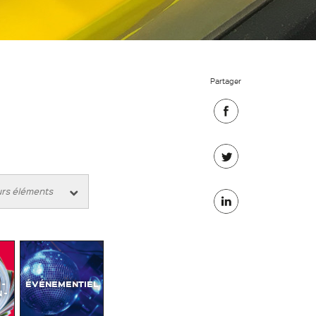
Partager
Partager
sur
Partager
Facebook
sur
Partager
Twitter
sur
Linkedin
-
ÉVÉNEMENTIEL
 -