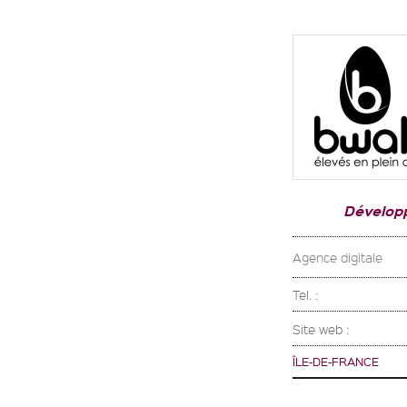
Dévelop
Agence digitale
Tel. :
Site web :
ÎLE-DE-FRANCE