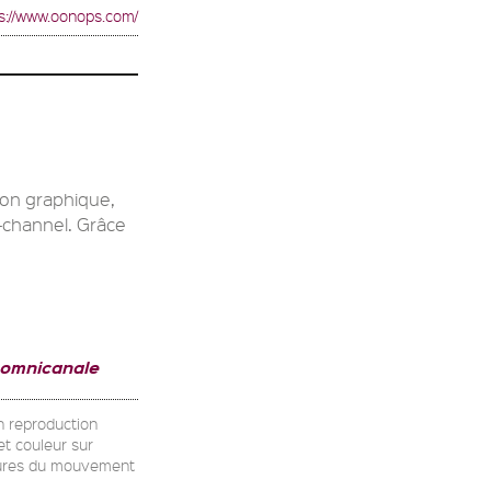
s://www.oonops.com/
ion graphique,
-channel. Grâce
 omnicanale
on reproduction
et couleur sur
uctures du mouvement