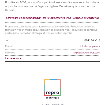
Fondée en 2002, la scop Oonops réunit ses associés salariés autour d’une
approche coopérative de l’agence digitale. De même que nous mettons
l’humain...
Stratégie et conseil digital
Développements web
Marque et contenus
Prestations techniques pour l'audiovisuel et le multimédia. Production, conseil et
formation web et multimédia, réalisation de solutions web. Production de contenus
multimédias. Conseil en stratégie et transformation digitales.
Tel. :
01 46 59 41 51
E-mail :
info@oonops.com
Site web :
https://www.oonops.com/
ÎLE-DE-FRANCE