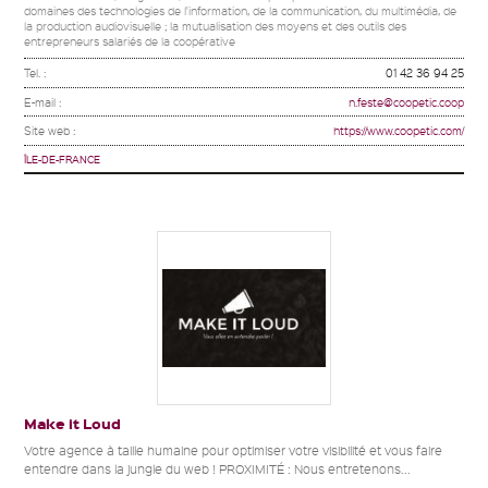
domaines des technologies de l'information, de la communication, du multimédia, de
la production audiovisuelle ; la mutualisation des moyens et des outils des
entrepreneurs salariés de la coopérative
Tel. :
01 42 36 94 25
E-mail :
n.feste@coopetic.coop
Site web :
https://www.coopetic.com/
ÎLE-DE-FRANCE
Make it Loud
Votre agence à taille humaine pour optimiser votre visibilité et vous faire
entendre dans la jungle du web ! PROXIMITÉ : Nous entretenons...