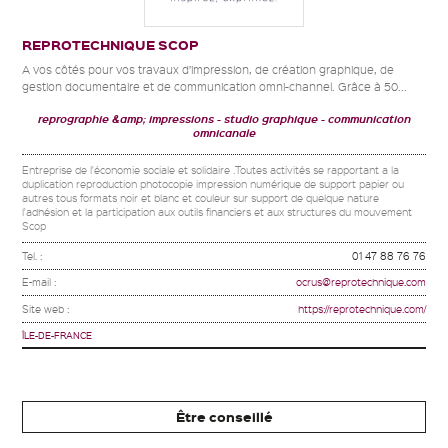
REPROTECHNIQUE SCOP
A vos côtés pour vos travaux d’impression, de création graphique, de
gestion documentaire et de communication omni-channel. Grâce à 50...
reprographie &amp; impressions
studio graphique
communication
omnicanale
Entreprise de l'économie sociale et solidaire .Toutes activités se rapportant a la
duplication reproduction photocopie impression numérique de support papier ou
autres tous formats noir et blanc et couleur sur support de quelque nature
l'adhésion et la participation aux outils financiers et aux structures du mouvement
Scop
Tel. :
01 47 88 76 76
E-mail :
ocrus@reprotechnique.com
Site web :
https://reprotechnique.com/
ÎLE-DE-FRANCE
Être conseillé