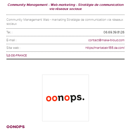
Community Management
Web-marketing
Stratégie de communication
via réseaux sociaux
Community Management Web - marketing Stratégie de communication via réseaux
sociaux
Tel. :
06.69.39.81.26
E-mail :
contact@make-it-loud.com
Site web :
https://martabak-188.de.com/
ÎLE-DE-FRANCE
OONOPS