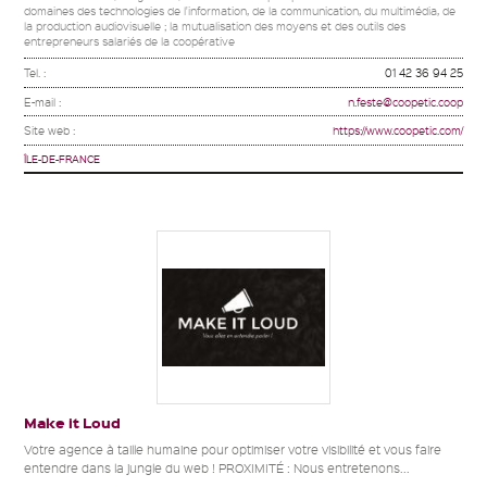
domaines des technologies de l'information, de la communication, du multimédia, de
la production audiovisuelle ; la mutualisation des moyens et des outils des
entrepreneurs salariés de la coopérative
Tel. :
01 42 36 94 25
E-mail :
n.feste@coopetic.coop
Site web :
https://www.coopetic.com/
ÎLE-DE-FRANCE
Make it Loud
Votre agence à taille humaine pour optimiser votre visibilité et vous faire
entendre dans la jungle du web ! PROXIMITÉ : Nous entretenons...