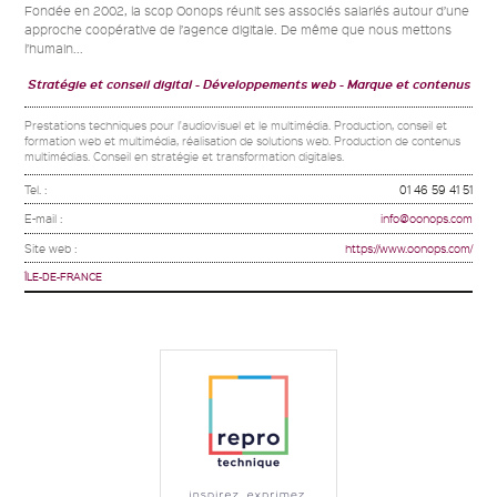
Fondée en 2002, la scop Oonops réunit ses associés salariés autour d’une
approche coopérative de l’agence digitale. De même que nous mettons
l’humain...
Stratégie et conseil digital
Développements web
Marque et contenus
Prestations techniques pour l'audiovisuel et le multimédia. Production, conseil et
formation web et multimédia, réalisation de solutions web. Production de contenus
multimédias. Conseil en stratégie et transformation digitales.
Tel. :
01 46 59 41 51
E-mail :
info@oonops.com
Site web :
https://www.oonops.com/
ÎLE-DE-FRANCE