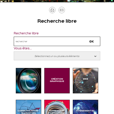
Imprimer
Envoyer
par
Recherche libre
mail
Recherche libre
Vous êtes...
AUDIOVISUEL
CRÉATION
WEB
GRAPHIQUE
COMMUNICATION -
IMPRESSION -
ÉVÉNEMENTIEL
MARKETING
FABRICATION -