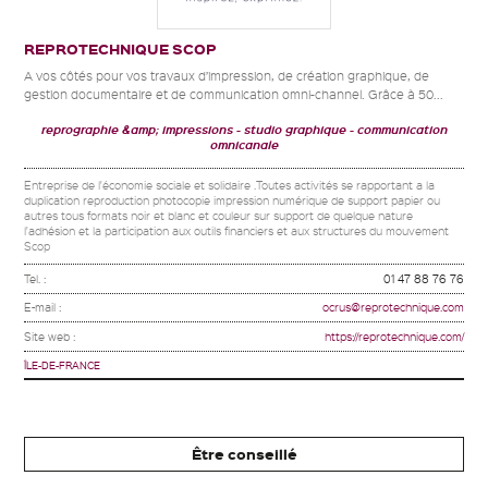
REPROTECHNIQUE SCOP
A vos côtés pour vos travaux d’impression, de création graphique, de
gestion documentaire et de communication omni-channel. Grâce à 50...
reprographie &amp; impressions
studio graphique
communication
omnicanale
Entreprise de l'économie sociale et solidaire .Toutes activités se rapportant a la
duplication reproduction photocopie impression numérique de support papier ou
autres tous formats noir et blanc et couleur sur support de quelque nature
l'adhésion et la participation aux outils financiers et aux structures du mouvement
Scop
Tel. :
01 47 88 76 76
E-mail :
ocrus@reprotechnique.com
Site web :
https://reprotechnique.com/
ÎLE-DE-FRANCE
Être conseillé