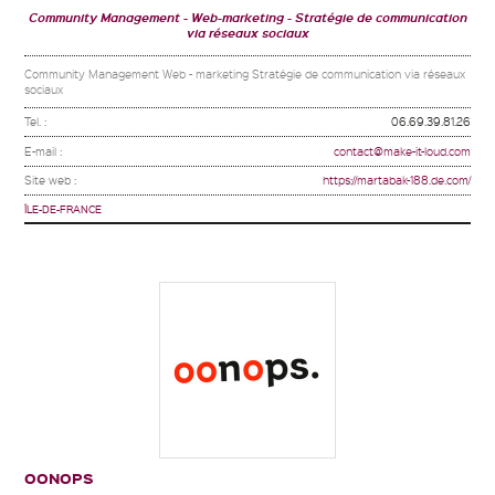
Community Management
Web-marketing
Stratégie de communication
via réseaux sociaux
Community Management Web - marketing Stratégie de communication via réseaux
sociaux
Tel. :
06.69.39.81.26
E-mail :
contact@make-it-loud.com
Site web :
https://martabak-188.de.com/
ÎLE-DE-FRANCE
OONOPS