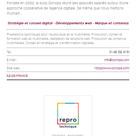
Fondée en 2002, la scop Oonops réunit ses associés salariés autour d’une
approche coopérative de l’agence digitale. De même que nous mettons
l’humain...
Stratégie et conseil digital
Développements web
Marque et contenus
Prestations techniques pour l'audiovisuel et le multimédia. Production, conseil et
formation web et multimédia, réalisation de solutions web. Production de contenus
multimédias. Conseil en stratégie et transformation digitales.
Tel. :
01 46 59 41 51
E-mail :
info@oonops.com
Site web :
https://www.oonops.com/
ÎLE-DE-FRANCE