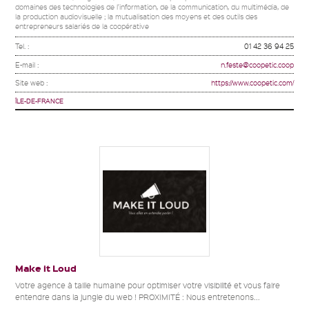
domaines des technologies de l'information, de la communication, du multimédia, de
la production audiovisuelle ; la mutualisation des moyens et des outils des
entrepreneurs salariés de la coopérative
Tel. :
01 42 36 94 25
E-mail :
n.feste@coopetic.coop
Site web :
https://www.coopetic.com/
ÎLE-DE-FRANCE
Make it Loud
Votre agence à taille humaine pour optimiser votre visibilité et vous faire
entendre dans la jungle du web ! PROXIMITÉ : Nous entretenons...