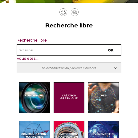
Imprimer
Envoyer
par
Recherche libre
mail
Recherche libre
Vous êtes...
AUDIOVISUEL
CRÉATION
WEB
GRAPHIQUE
COMMUNICATION -
IMPRESSION -
ÉVÉNEMENTIEL
MARKETING
FABRICATION -