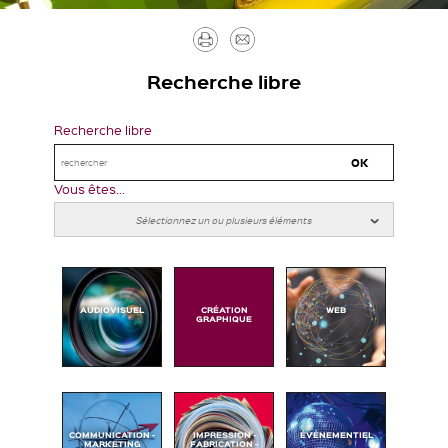
Imprimer
Envoyer
par
Recherche libre
mail
Recherche libre
Vous êtes...
AUDIOVISUEL
CRÉATION
WEB
GRAPHIQUE
COMMUNICATION -
IMPRESSION -
ÉVÉNEMENTIEL
MARKETING
FABRICATION -