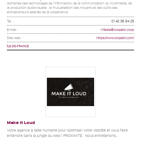
domaines des technologies de l'information, de la communication, du multimédia, de
la production audiovisuelle ; la mutualisation des moyens et des outils des
entrepreneurs salariés de la coopérative
Tel. :
01 42 36 94 25
E-mail :
n.feste@coopetic.coop
Site web :
https://www.coopetic.com/
ÎLE-DE-FRANCE
Make it Loud
Votre agence à taille humaine pour optimiser votre visibilité et vous faire
entendre dans la jungle du web ! PROXIMITÉ : Nous entretenons...