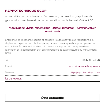
REPROTECHNIQUE SCOP
A vos côtés pour vos travaux d’impression, de création graphique, de
gestion documentaire et de communication omni-channel. Grâce à 50...
reprographie &amp; impressions
studio graphique
communication
omnicanale
Entreprise de l'économie sociale et solidaire .Toutes activités se rapportant a la
duplication reproduction photocopie impression numérique de support papier ou
autres tous formats noir et blanc et couleur sur support de quelque nature
l'adhésion et la participation aux outils financiers et aux structures du mouvement
Scop
Tel. :
01 47 88 76 76
E-mail :
ocrus@reprotechnique.com
Site web :
https://reprotechnique.com/
ÎLE-DE-FRANCE
Être conseillé