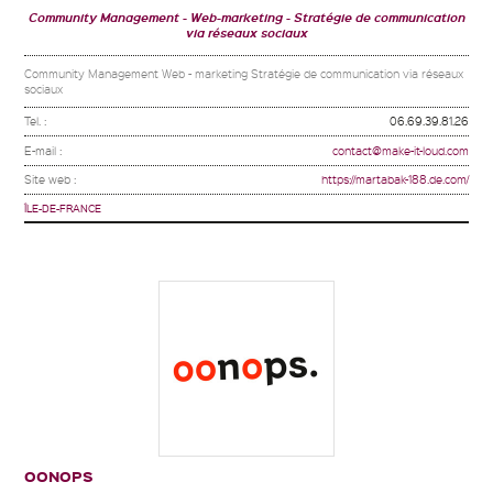
Community Management
Web-marketing
Stratégie de communication
via réseaux sociaux
Community Management Web - marketing Stratégie de communication via réseaux
sociaux
Tel. :
06.69.39.81.26
E-mail :
contact@make-it-loud.com
Site web :
https://martabak-188.de.com/
ÎLE-DE-FRANCE
OONOPS