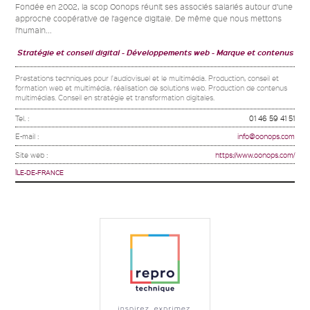
Fondée en 2002, la scop Oonops réunit ses associés salariés autour d’une
approche coopérative de l’agence digitale. De même que nous mettons
l’humain...
Stratégie et conseil digital
Développements web
Marque et contenus
Prestations techniques pour l'audiovisuel et le multimédia. Production, conseil et
formation web et multimédia, réalisation de solutions web. Production de contenus
multimédias. Conseil en stratégie et transformation digitales.
Tel. :
01 46 59 41 51
E-mail :
info@oonops.com
Site web :
https://www.oonops.com/
ÎLE-DE-FRANCE