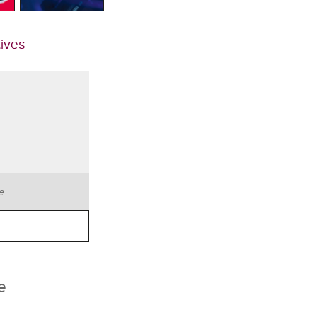
tives
te
e