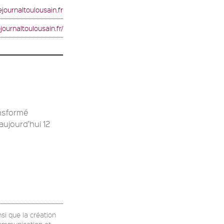
journaltoulousain.fr
journaltoulousain.fr/
ansformé
aujourd’hui 12
nsi que la création
communication et