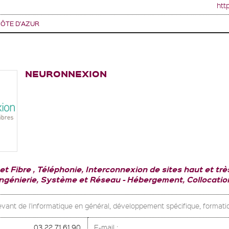
htt
ÔTE D'AZUR
NEURONNEXION
et Fibre , Téléphonie, Interconnexion de sites haut et trè
Ingénierie, Système et Réseau
Hébergement, Collocatio
levant de l'informatique en général, développement spécifique, format
03 22 71 61 90
E-mail :