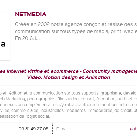
NETMEDIA
Créée en 2002 notre agence conçoit et réalise des 
communication sur tous types de média, print, web e
En 2016, l...
tes internet vitrine et ecommerce
Community managemen
Video, Motion design et Animation
bjet l’édition et la communication sur tous supports, graphisme, dével
b Marketing, photographies, films vidéo, conseil, formation, audit et c
connexes ou complémentaires s'y rattachant directement ou indirectem
viles, commerciales, industrielles, mobilières, immobilières, de crédit, 
alisation de l'objet social.
09 81 49 27 05
E-mail :
gab