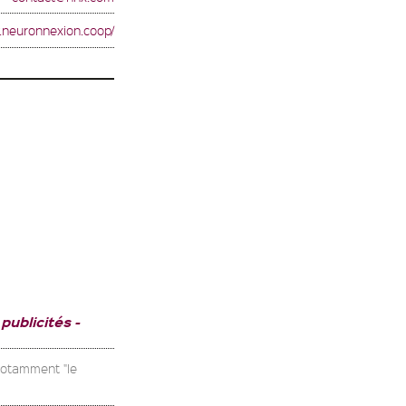
w.neuronnexion.coop/
 publicités
 notamment "le