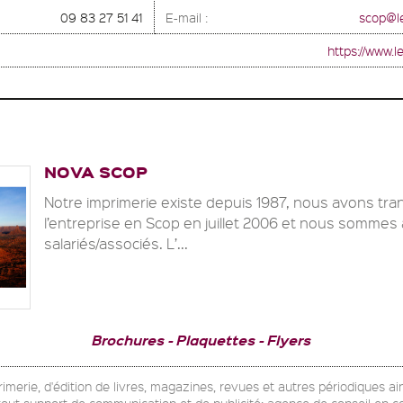
09 83 27 51 41
E-mail :
scop@le
https://www.le
NOVA SCOP
Notre imprimerie existe depuis 1987, nous avons tr
l’entreprise en Scop en juillet 2006 et nous sommes 
salariés/associés. L’...
Brochures
Plaquettes
Flyers
rimerie, d'édition de livres, magazines, revues et autres périodiques ai
e tout support de communication et de publicité; agence de conseil en 