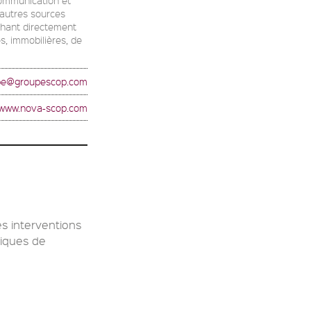
d'autres sources
chant directement
es, immobilières, de
ppe@groupescop.com
//www.nova-scop.com
s interventions
tiques de