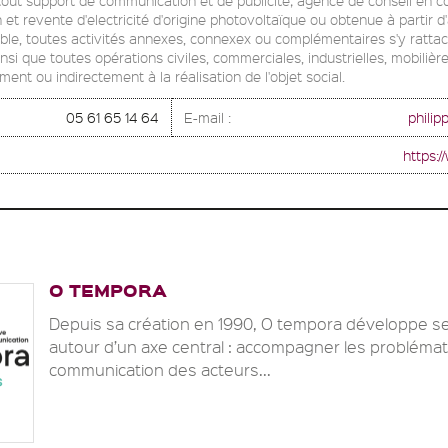
n et revente d'electricité d'origine photovoltaïque ou obtenue à partir 
ble, toutes activités annexes, connexex ou complémentaires s'y ratta
nsi que toutes opérations civiles, commerciales, industrielles, mobilièr
ement ou indirectement à la réalisation de l'objet social.
05 61 65 14 64
E-mail :
phili
https:
O TEMPORA
Depuis sa création en 1990, O tempora développe se
autour d’un axe central : accompagner les probléma
communication des acteurs...