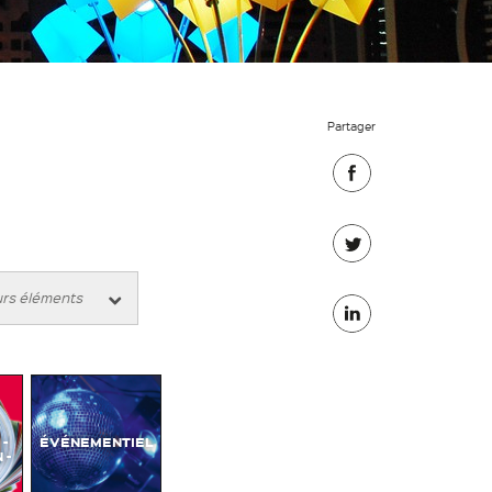
Partager
Partager
sur
Partager
Facebook
sur
Partager
Twitter
sur
Linkedin
-
ÉVÉNEMENTIEL
 -