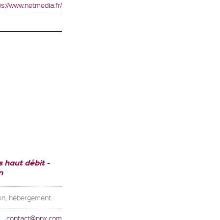
ps://www.netmedia.fr/
s haut débit
n
ion, hébergement.
contact@nnx.com