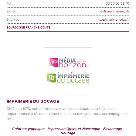
Tel. :
03 80 50 92 70
E-mail :
ico@imprimerie-ico.fr
Site web :
https://imprimerie-ico.fr/
BOURGOGNE-FRANCHE-COMTÉ
IMPRIMERIE DU BOCAGE
Créée en 1979, notre entreprise revendique depuis sa création son
appartenance à l’économie sociale et solidaire. Nous vous accompagnons
de...
Création graphique
Impression Offset et Numérique
Façonnage -
Routage