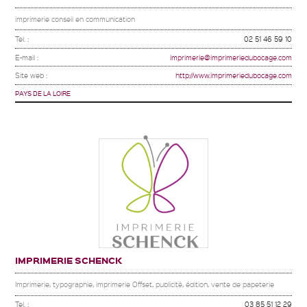
imprimerie conseil en communication
Tel. :
02 51 46 59 10
E-mail :
imprimerie@imprimeriedubocage.com
Site web :
http://www.imprimeriedubocage.com
PAYS DE LA LOIRE
IMPRIMERIE SCHENCK
Imprimerie, typographie, imprimerie Offset, publicité, édition, vente de papeterie
Tel. :
03 85 51 12 29