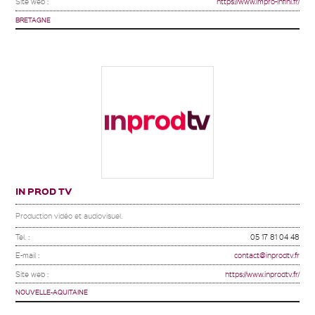
Site web :
https://www.impro-infini.fr/
BRETAGNE
IN PROD TV
Production vidéo et audiovisuel.
Tel. :
05 17 81 04 48
E-mail :
contact@inprodtv.fr
Site web :
https://www.inprodtv.fr/
NOUVELLE-AQUITAINE