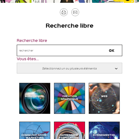
Imprimer
Envoyer
par
Recherche libre
mail
Recherche libre
Vous êtes...
AUDIOVISUEL
CRÉATION
WEB
GRAPHIQUE
COMMUNICATION -
IMPRESSION -
ÉVÉNEMENTIEL
MARKETING
FABRICATION -