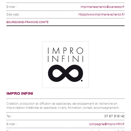
E-mail :
imprimerieschenck@wanadoo.fr
Site web :
https://www.imprimerie-schenck.fr/
BOURGOGNE-FRANCHE-COMTÉ
IMPRO INFINI
Création, production et diffusion de spectacles, développement et recherche en
improvisation théâtrale et spectacle vivant, formation, conseil, accompagnement.
Tel. :
07 67 31 61 42
E-mail :
compagnie@impro-infini.fr