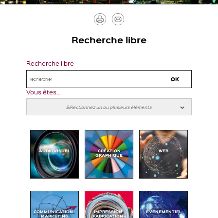
Imprimer
Envoyer
par
Recherche libre
mail
Recherche libre
Vous êtes...
AUDIOVISUEL
CRÉATION
WEB
GRAPHIQUE
COMMUNICATION -
IMPRESSION -
ÉVÉNEMENTIEL
MARKETING
FABRICATION -