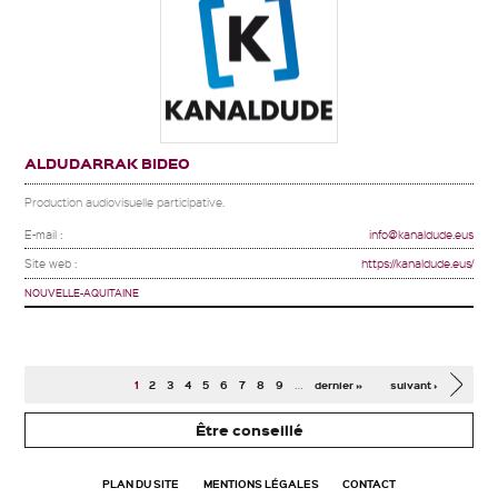
ALDUDARRAK BIDEO
Production audiovisuelle participative.
E-mail :
info@kanaldude.eus
Site web :
https://kanaldude.eus/
NOUVELLE-AQUITAINE
Pages
…
1
2
3
4
5
6
7
8
9
dernier »
suivant ›
Être conseillé
PLAN DU SITE
MENTIONS LÉGALES
CONTACT