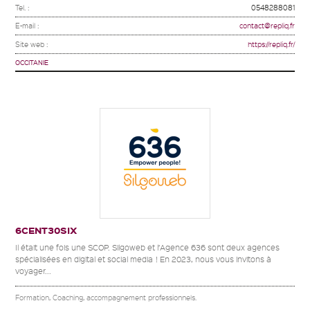
Tel. :
0548288081
E-mail :
contact@repliq.fr
Site web :
https://repliq.fr/
OCCITANIE
6CENT30SIX
Il était une fois une SCOP. Silgoweb et l’Agence 636 sont deux agences
spécialisées en digital et social media ! En 2023, nous vous invitons à
voyager...
Formation, Coaching, accompagnement professionnels.