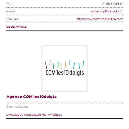
Tel. :
01 55 82 84 10
E-mail :
addax.imp@wanadoo.fr
Site web :
https://www.addax-imprimerie.com/
ÎLE-DE-FRANCE
Agence COM’les10doigts
Communication
LANGUEDOC-ROUSSILLON-MIDI-PYRÉNÉES