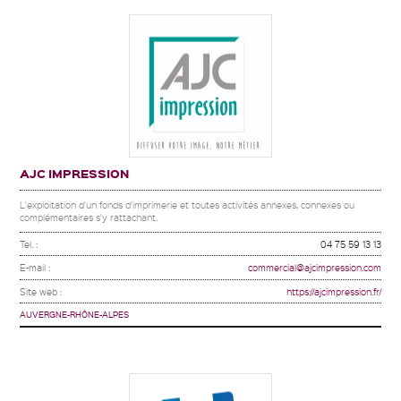
AJC IMPRESSION
L'exploitation d'un fonds d'imprimerie et toutes activités annexes, connexes ou
complémentaires s'y rattachant.
Tel. :
04 75 59 13 13
E-mail :
commercial@ajcimpression.com
Site web :
https://ajcimpression.fr/
AUVERGNE-RHÔNE-ALPES