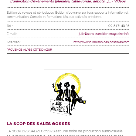
L'animation d'événements (plénière, table-ronde, débats...)...
Vidéos
Édition de revues et périodiques. Édition d'ouvrage sur tous supports information et
communication. Conseils et formations liés aux activités précitées.
Tel. :
09 81 71 43 23
E-mail :
julie@sans-transition-magazine.info
Site web :
http://www.la-maison-des-possibles.com
PROVENCE-ALPES-CÔTE D'AZUR
LA SCOP DES SALES GOSSES
LA SCOP DES SALES GOSSES est une boîte de production audiovisuelle