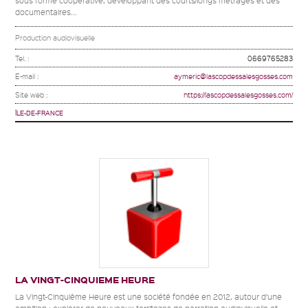
sous forme coopérative, développant des courts/longs métrages et des
documentaires...
Production audiovisuelle
Tel. :
0669765283
E-mail :
aymeric@lascopdessalesgosses.com
Site web :
https://lascopdessalesgosses.com/
ÎLE-DE-FRANCE
LA VINGT-CINQUIEME HEURE
La Vingt-Cinquième Heure est une société fondée en 2012, autour d’une