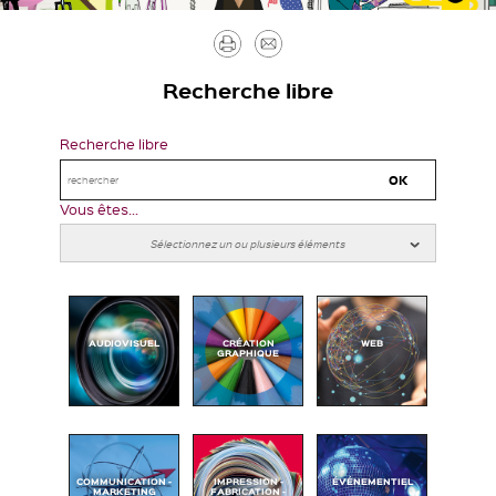
Imprimer
Envoyer
par
Recherche libre
mail
Recherche libre
Vous êtes...
AUDIOVISUEL
CRÉATION
WEB
GRAPHIQUE
COMMUNICATION -
IMPRESSION -
ÉVÉNEMENTIEL
MARKETING
FABRICATION -