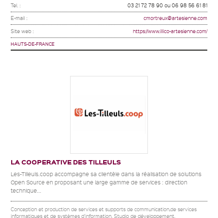
Tel. :
03 21 72 78 90 ou 06 98 56 61 81
E-mail :
cmortreux@artesienne.com
Site web :
https://www.illico-artesienne.com/
HAUTS-DE-FRANCE
LA COOPERATIVE DES TILLEULS
Les-Tilleuls.coop accompagne sa clientèle dans la réalisation de solutions
Open Source en proposant une large gamme de services : direction
technique...
Conception et production de services et supports de communication,de services
informatiques et de systèmes d'information. Studio de développement.