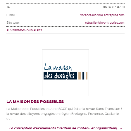
Tel. :
06 37 67 97 01
E-mail :
florence@la-folle-entreprise.com
Site web :
https://la-folle-entreprise.com
AUVERGNE-RHÔNE-ALPES
LA MAISON DES POSSIBLES
La Maison des Possibles est une SCOP qui édite la revue Sans Transition !
la revue des citoyens engagés en région Bretagne, Provence, Occitanie
et...
La conception d'événements (création de contenu et organisation)...