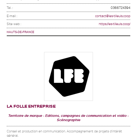
Tel. :
0366724394
E-mail :
contact@les-tilleuls.coop
Site web :
https://les-tilleuls.coop/
HAUTS-DE-FRANCE
LA FOLLE ENTREPRISE
Territoire de marque
Editions, campagnes de communication et vidéo
Scénographie
Conseil et production en communication. Accompagnement de projets d'intérêt
général.