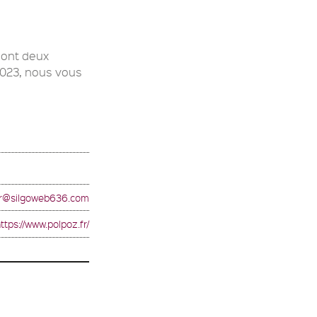
 sont deux
 2023, nous vous
r@silgoweb636.com
ttps://www.polpoz.fr/