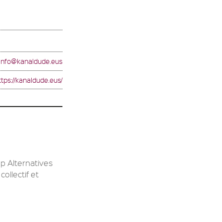
info@kanaldude.eus
ttps://kanaldude.eus/
op Alternatives
llectif et