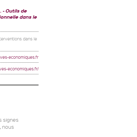
.
Outils de
onnelle dans le
terventions dans le
tives-economiques.fr
ives-economiques.fr/
es signes
, nous