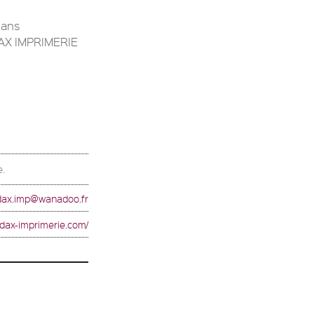
dans
DAX IMPRIMERIE
e.
dax.imp@wanadoo.fr
ddax-imprimerie.com/