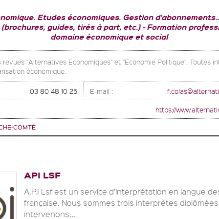
nomique. Etudes économiques. Gestion d'abonnements..
brochures, guides, tirés à part, etc.)
Formation professi
domaine économique et social
s revues "Alternatives Economiques" et "Economie Politique". Toutes in
arisation économique.
03 80 48 10 25
E-mail :
f.colas@alterna
https://www.alternat
CHE-COMTÉ
API LSF
A.P.I Lsf est un service d’interprétation en langue d
française. Nous sommes trois interprètes diplômées
intervenons...