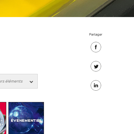
Partager
Partager
sur
Partager
Facebook
sur
Partager
Twitter
sur
Linkedin
-
ÉVÉNEMENTIEL
 -