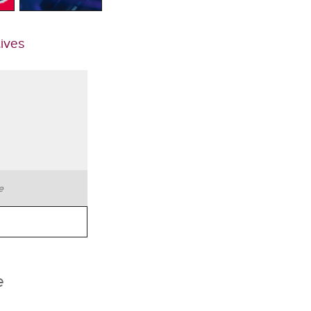
tives
te
e