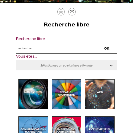
Imprimer
Envoyer
par
Recherche libre
mail
Recherche libre
Vous êtes...
AUDIOVISUEL
CRÉATION
WEB
GRAPHIQUE
COMMUNICATION -
IMPRESSION -
ÉVÉNEMENTIEL
MARKETING
FABRICATION -