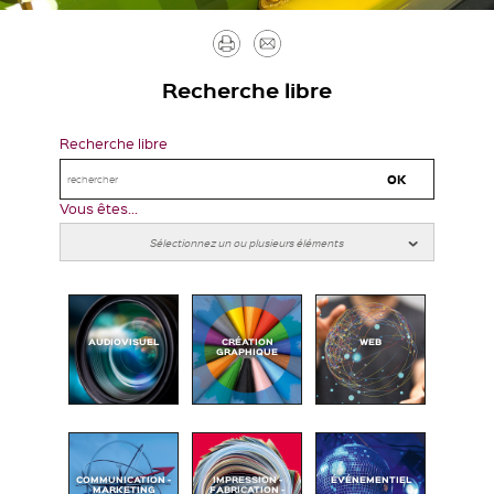
Imprimer
Envoyer
par
Recherche libre
mail
Recherche libre
Vous êtes...
AUDIOVISUEL
CRÉATION
WEB
GRAPHIQUE
COMMUNICATION -
IMPRESSION -
ÉVÉNEMENTIEL
MARKETING
FABRICATION -