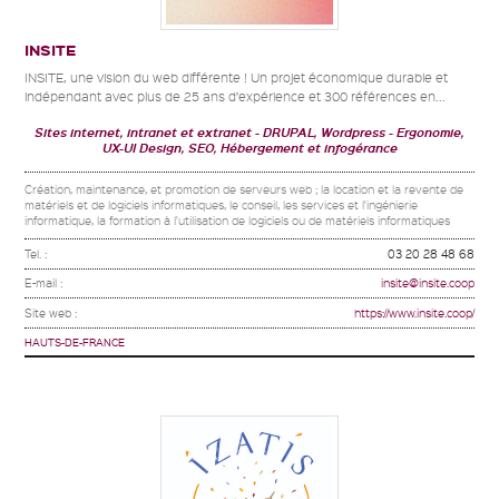
INSITE
INSITE, une vision du web différente ! Un projet économique durable et
indépendant avec plus de 25 ans d’expérience et 300 références en...
Sites internet, intranet et extranet
DRUPAL, Wordpress
Ergonomie,
UX-UI Design, SEO, Hébergement et infogérance
Création, maintenance, et promotion de serveurs web ; la location et la revente de
matériels et de logiciels informatiques, le conseil, les services et l'ingénierie
informatique, la formation à l'utilisation de logiciels ou de matériels informatiques
Tel. :
03 20 28 48 68
E-mail :
insite@insite.coop
Site web :
https://www.insite.coop/
HAUTS-DE-FRANCE