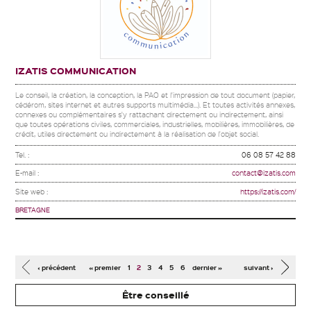
IZATIS COMMUNICATION
Le conseil, la création, la conception, la PAO et l'impression de tout document (papier,
cédérom, sites internet et autres supports multimédia...). Et toutes activités annexes,
connexes ou complémentaires s'y rattachant directement ou indirectement, ainsi
que toutes opérations civiles, commerciales, industrielles, mobilières, immobilières, de
crédit, utiles directement ou indirectement à la réalisation de l'objet social.
Tel. :
06 08 57 42 88
E-mail :
contact@izatis.com
Site web :
https://izatis.com/
BRETAGNE
Pages
‹ précédent
« premier
1
2
3
4
5
6
dernier »
suivant ›
Être conseillé