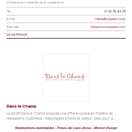
entrepreneurs salariés de la coopérative
Tel. :
01 42 36 94 25
E-mail :
n.feste@coopetic.coop
Site web :
https://www.coopetic.com/
ÎLE-DE-FRANCE
Dans le Champ
La SCOP Dans le Champ propose une offre évolutive en matière de
réalisations multimédia : Reportages photos et vidéos : idéal pour la...
Réalisations multimédia
Prises de vues drone
Motion Design