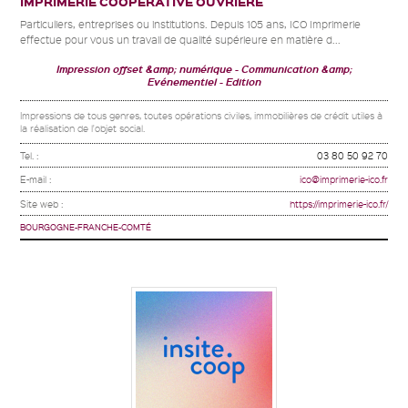
IMPRIMERIE COOPERATIVE OUVRIERE
Particuliers, entreprises ou institutions. Depuis 105 ans, ICO Imprimerie
effectue pour vous un travail de qualité supérieure en matière d...
Impression offset &amp; numérique
Communication &amp;
Evénementiel
Edition
Impressions de tous genres, toutes opérations civiles, immobilières de crédit utiles à
la réalisation de l'objet social.
Tel. :
03 80 50 92 70
E-mail :
ico@imprimerie-ico.fr
Site web :
https://imprimerie-ico.fr/
BOURGOGNE-FRANCHE-COMTÉ