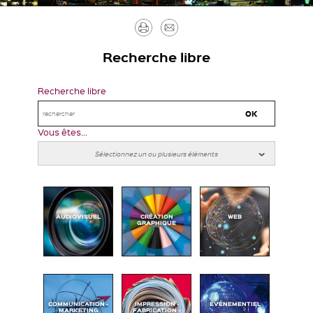
Imprimer
Envoyer
par
Recherche libre
mail
Recherche libre
Vous êtes...
AUDIOVISUEL
CRÉATION
WEB
GRAPHIQUE
COMMUNICATION -
IMPRESSION -
ÉVÉNEMENTIEL
MARKETING
FABRICATION -