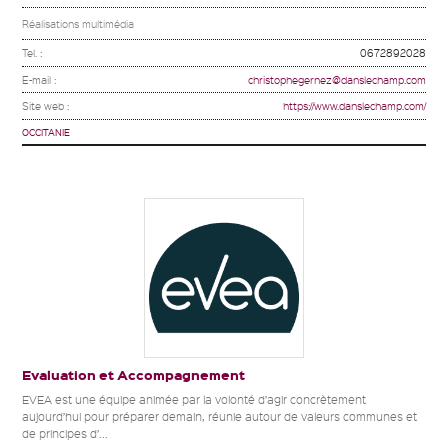
Réalisations multimédia
Tel. :
0672892028
E-mail :
christophegernez@danslechamp.com
Site web :
https://www.danslechamp.com/
OCCITANIE
Evaluation et Accompagnement
EVEA est une équipe animée par la volonté d’agir concrètement
aujourd’hui pour préparer demain, réunie autour de valeurs communes et
de principes d’...