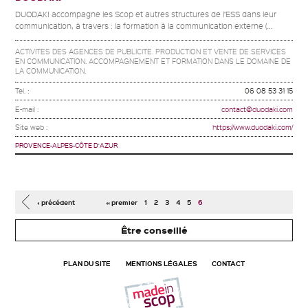
DUODAKI accompagne les Scop et autres structures de l’ESS dans leur
communication, à travers : la formation à la communication externe (...
ACTIVITES DES AGENCES DE PUBLICITE. PRODUCTION ET VENTE DE SERVICES
EN COMMUNICATION. ACCOMPAGNEMENT ET FORMATION DANS LE DOMAINE DE
LA COMMUNICATION.
Tel. :
06 08 53 31 15
E-mail :
contact@duodaki.com
Site web :
https://www.duodaki.com/
PROVENCE-ALPES-CÔTE D'AZUR
Pages
‹ précédent
« premier
1
2
3
4
5
6
Être conseillé
PLAN DU SITE
MENTIONS LÉGALES
CONTACT