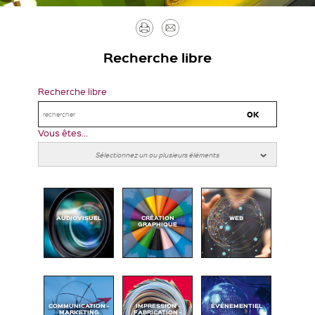
Imprimer
Envoyer
par
Recherche libre
mail
Recherche libre
Vous êtes...
AUDIOVISUEL
CRÉATION
WEB
GRAPHIQUE
COMMUNICATION -
IMPRESSION -
ÉVÉNEMENTIEL
MARKETING
FABRICATION -