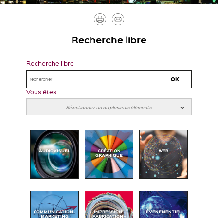
Imprimer
Envoyer
par
Recherche libre
mail
Recherche libre
Vous êtes...
AUDIOVISUEL
CRÉATION
WEB
GRAPHIQUE
COMMUNICATION -
IMPRESSION -
ÉVÉNEMENTIEL
MARKETING
FABRICATION -