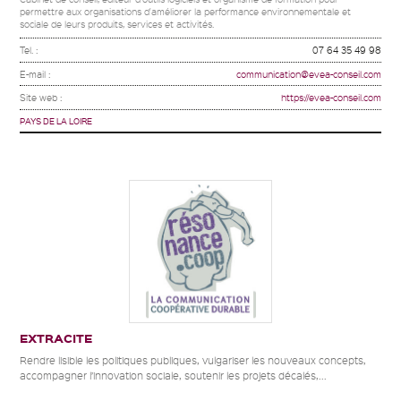
permettre aux organisations d'améliorer la performance environnementale et
sociale de leurs produits, services et activités.
Tel. :
07 64 35 49 98
E-mail :
communication@evea-conseil.com
Site web :
https://evea-conseil.com
PAYS DE LA LOIRE
EXTRACITE
Rendre lisible les politiques publiques, vulgariser les nouveaux concepts,
accompagner l’innovation sociale, soutenir les projets décalés,...