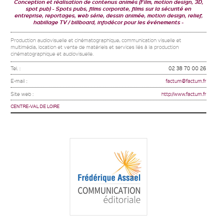
Conception et réalisation de contenus animés (Film, motion design, 3D,
spot pub)
Spots pubs, films corporate, films sur la sécurité en
entreprise, reportages, web série, dessin animée, motion design, relief,
habillage TV / billboard, infodécor pour les événements
Production audiovisuelle et cinématographique, communication visuelle et
multimédia, location et vente de matériels et services liés à la production
cinématographique et audiovisuelle.
Tel. :
02 38 70 00 26
E-mail :
factum@factum.fr
Site web :
http://www.factum.fr
CENTRE-VAL DE LOIRE