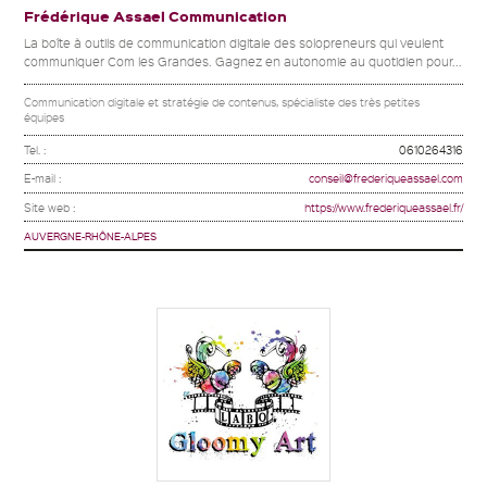
Frédérique Assael Communication
La boîte à outils de communication digitale des solopreneurs qui veulent
communiquer Com les Grandes. Gagnez en autonomie au quotidien pour...
Communication digitale et stratégie de contenus, spécialiste des très petites
équipes
Tel. :
0610264316
E-mail :
conseil@frederiqueassael.com
Site web :
https://www.frederiqueassael.fr/
AUVERGNE-RHÔNE-ALPES