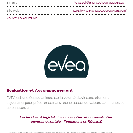
E-mail :
tcrozzoli@agenceetpourquoipas.com
Site web :
https://www.agenceetpourquoipas.com/
NOUVELLE-AQUITAINE
Evaluation et Accompagnement
EVEA est une équipe animée par la volonté d’agir concrètement
aujourd’hui pour préparer demain, réunie autour de valeurs communes et
de principes d’...
Evaluation et logiciel
Eco-conception et communication
environnementale
Formations et R&amp;D
Cabinet de conseil, éditeur d'outils logiciels et organisme de formation pour