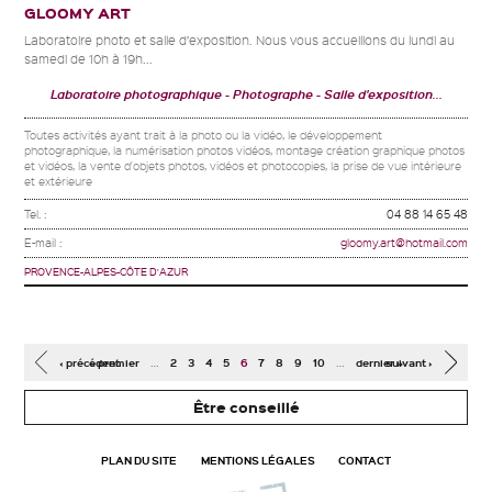
GLOOMY ART
Laboratoire photo et salle d’exposition. Nous vous accueillons du lundi au
samedi de 10h à 19h...
Laboratoire photographique
Photographe
Salle d'exposition...
Toutes activités ayant trait à la photo ou la vidéo, le développement
photographique, la numérisation photos vidéos, montage création graphique photos
et vidéos, la vente d'objets photos, vidéos et photocopies, la prise de vue intérieure
et extérieure
Tel. :
04 88 14 65 48
E-mail :
gloomy.art@hotmail.com
PROVENCE-ALPES-CÔTE D'AZUR
Pages
…
…
‹ précédent
« premier
2
3
4
5
6
7
8
9
10
dernier »
suivant ›
Être conseillé
PLAN DU SITE
MENTIONS LÉGALES
CONTACT