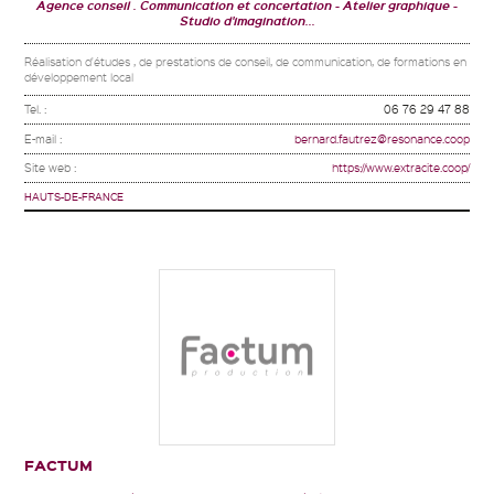
Agence conseil . Communication et concertation
Atelier graphique
Studio d'imagination...
Réalisation d'études , de prestations de conseil, de communication, de formations en
développement local
Tel. :
06 76 29 47 88
E-mail :
bernard.fautrez@resonance.coop
Site web :
https://www.extracite.coop/
HAUTS-DE-FRANCE
FACTUM