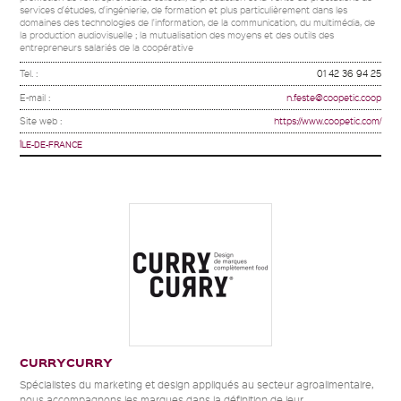
services d'études, d'ingénierie, de formation et plus particulièrement dans les
domaines des technologies de l'information, de la communication, du multimédia, de
la production audiovisuelle ; la mutualisation des moyens et des outils des
entrepreneurs salariés de la coopérative
Tel. :
01 42 36 94 25
E-mail :
n.feste@coopetic.coop
Site web :
https://www.coopetic.com/
ÎLE-DE-FRANCE
CURRYCURRY
Spécialistes du marketing et design appliqués au secteur agroalimentaire,
nous accompagnons les marques dans la définition de leur...