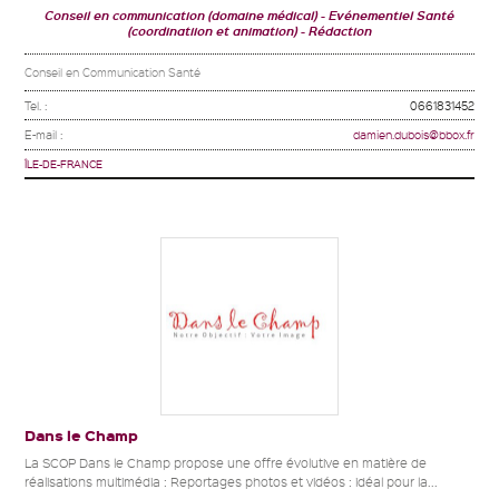
Conseil en communication (domaine médical)
Evénementiel Santé
(coordinatiion et animation)
Rédaction
Conseil en Communication Santé
Tel. :
0661831452
E-mail :
damien.dubois@bbox.fr
ÎLE-DE-FRANCE
Dans le Champ
La SCOP Dans le Champ propose une offre évolutive en matière de
réalisations multimédia : Reportages photos et vidéos : idéal pour la...