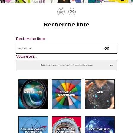
Imprimer
Envoyer
par
Recherche libre
mail
Recherche libre
Vous êtes...
AUDIOVISUEL
CRÉATION
WEB
GRAPHIQUE
COMMUNICATION -
IMPRESSION -
ÉVÉNEMENTIEL
MARKETING
FABRICATION -