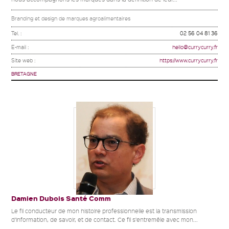
Branding et design de marques agroalimentaires
Tel. :
02 56 04 81 36
E-mail :
hello@currycurry.fr
Site web :
https://www.currycurry.fr
BRETAGNE
Damien Dubois Santé Comm
Le fil conducteur de mon histoire professionnelle est la transmission
d’information, de savoir, et de contact. Ce fil s’entremêle avec mon...