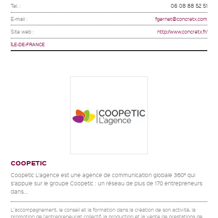
Tel. :
06 08 88 52 51
E-mail :
fgernet@concretx.com
Site web :
http://www.concretx.fr/
ÎLE-DE-FRANCE
COOPETIC
Coopetic L’agence est une agence de communication globale 360° qui
s’appuie sur le groupe Coopetic : un réseau de plus de 170 entrepreneurs
dans...
L'accompagnement, le conseil et la formation dans la création de son activité, la
promotion de l'entrepreneuriat collectif, la production et la vente de prestations de