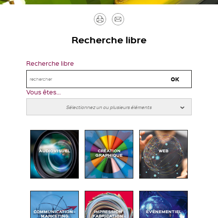
Imprimer
Envoyer
par
Recherche libre
mail
Recherche libre
Vous êtes...
AUDIOVISUEL
CRÉATION
WEB
GRAPHIQUE
COMMUNICATION -
IMPRESSION -
ÉVÉNEMENTIEL
MARKETING
FABRICATION -