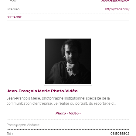
E-mail :
contact@izatis.com
Site web :
https://izatis.com/
BRETAGNE
Jean-François Merle Photo-Vidéo
Jean-François Merle, photographe institutionnel spécialité de la
communication d’entreprise. Je réalise du portrait, du reportage d...
Photo
Vidéo
Photographe Vidéaste
Tel. :
0615055802