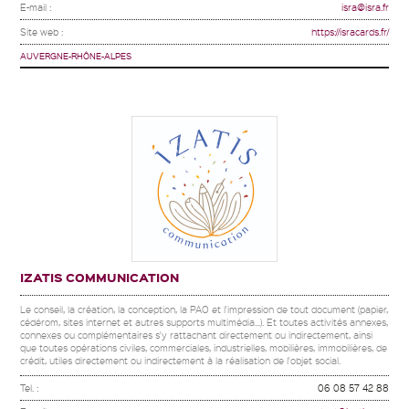
E-mail :
isra@isra.fr
Site web :
https://isracards.fr/
AUVERGNE-RHÔNE-ALPES
IZATIS COMMUNICATION
Le conseil, la création, la conception, la PAO et l'impression de tout document (papier,
cédérom, sites internet et autres supports multimédia...). Et toutes activités annexes,
connexes ou complémentaires s'y rattachant directement ou indirectement, ainsi
que toutes opérations civiles, commerciales, industrielles, mobilières, immobilières, de
crédit, utiles directement ou indirectement à la réalisation de l'objet social.
Tel. :
06 08 57 42 88