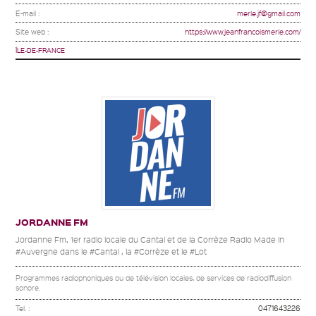
E-mail :
merle.jf@gmail.com
Site web :
https://www.jeanfrancoismerle.com/
ÎLE-DE-FRANCE
JORDANNE FM
Jordanne Fm, 1er radio locale du Cantal et de la Corrèze Radio Made in
#Auvergne dans le #Cantal , la #Corrèze et le #Lot
Programmes radiophoniques ou de télévision locales, de services de radiodiffusion
sonore.
Tel. :
0471643226