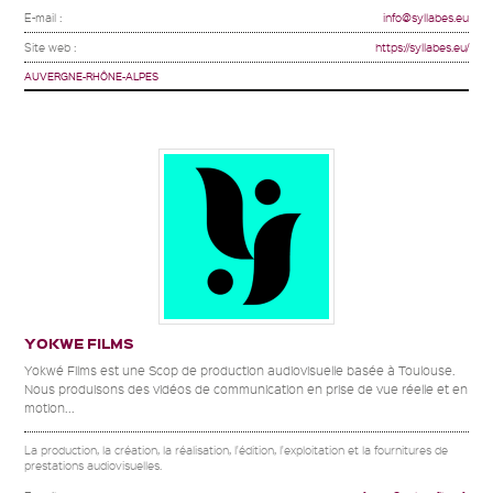
E-mail :
info@syllabes.eu
Site web :
https://syllabes.eu/
AUVERGNE-RHÔNE-ALPES
YOKWE FILMS
Yokwé Films est une Scop de production audiovisuelle basée à Toulouse.
Nous produisons des vidéos de communication en prise de vue réelle et en
motion...
La production, la création, la réalisation, l'édition, l'exploitation et la fournitures de
prestations audiovisuelles.