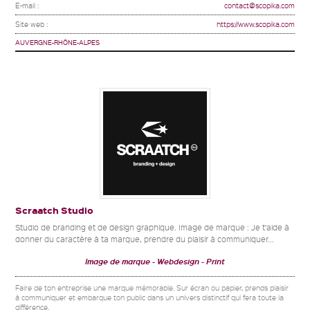
E-mail :
contact@scopika.com
Site web :
https://www.scopika.com
AUVERGNE-RHÔNE-ALPES
Scraatch Studio
Studio de branding et de design graphique. Image de marque : Je t’aide à
donner du caractère à ta marque, prendre du plaisir à communiquer...
Image de marque
Webdesign
Print
Faire de ton entreprise une marque mémorable. Sur écran ou papier, prends plaisir
à communiquer et embarque ton public dans un univers distinctif qui fera toute la
différence.