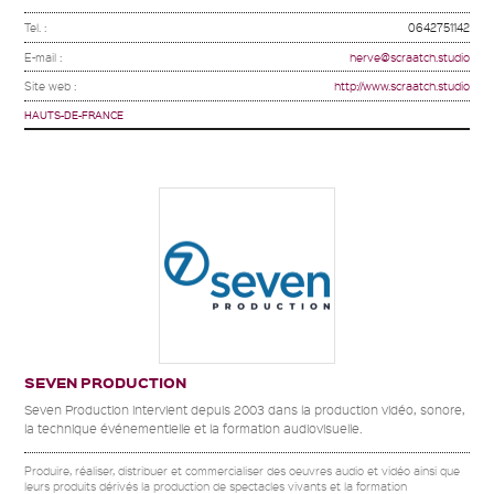
Tel. :
0642751142
E-mail :
herve@scraatch.studio
Site web :
http://www.scraatch.studio
HAUTS-DE-FRANCE
SEVEN PRODUCTION
Seven Production intervient depuis 2003 dans la production vidéo, sonore,
la technique événementielle et la formation audiovisuelle.
Produire, réaliser, distribuer et commercialiser des oeuvres audio et vidéo ainsi que
leurs produits dérivés la production de spectacles vivants et la formation