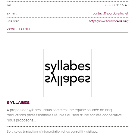
Tel. :
06 63 78 55 43
E-mail :
contact@sourdoreille.net
Site web :
https://www.sourdoreille.net/
PAYS DE LA LOIRE
SYLLABES
À propos de Syllabes : Nous sommes une équipe soudée de cinq
traductrices professionnelles réunies au sein d’une société coopérative.
Nous proposons...
Service de traduction, d'interprétation et de conseil linguistique.