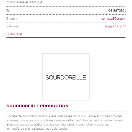
audiovisuelle et artistique.
Tel. :
0615673391
E-mail :
contact@7prod.fr
Site web :
https://7prod.fr/
GRAND EST
SOURDOREILLE PRODUCTION
Société de production audiovisuelle spécialisée dans la musique et toutes activités
annexes, connexes ou complémentaire se rattachant directement ou indirectement
ainsi que toutes opérations civiles, commerciales, industrielles, mobilières,
immobilières a la réalisation de l'objet social.