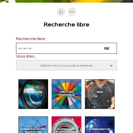
Imprimer
Envoyer
par
Recherche libre
mail
Recherche libre
Vous êtes...
AUDIOVISUEL
CRÉATION
WEB
GRAPHIQUE
COMMUNICATION -
IMPRESSION -
ÉVÉNEMENTIEL
MARKETING
FABRICATION -