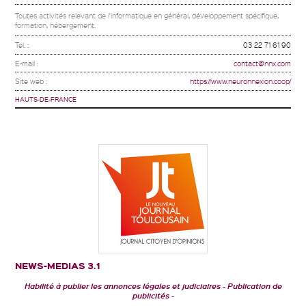
Toutes activités relevant de l'informatique en général, développement spécifique,
formation, hébergement.
Tel. :
03 22 71 61 90
E-mail :
contact@nnx.com
Site web :
https://www.neuronnexion.coop/
HAUTS-DE-FRANCE
NEWS-MEDIAS 3.1
Habilité à publier les annonces légales et judiciaires
Publication de
publicités