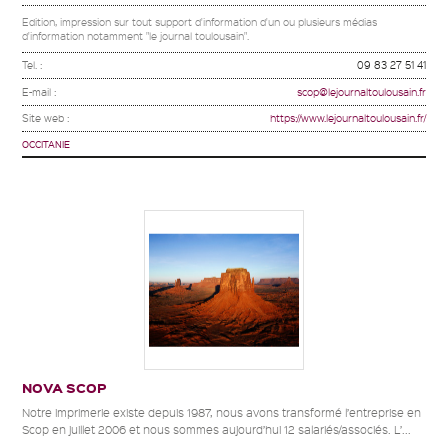
Edition, impression sur tout support d'information d'un ou plusieurs médias
d'information notamment "le journal toulousain".
Tel. :
09 83 27 51 41
E-mail :
scop@lejournaltoulousain.fr
Site web :
https://www.lejournaltoulousain.fr/
OCCITANIE
NOVA SCOP
Notre imprimerie existe depuis 1987, nous avons transformé l’entreprise en
Scop en juillet 2006 et nous sommes aujourd’hui 12 salariés/associés. L’...