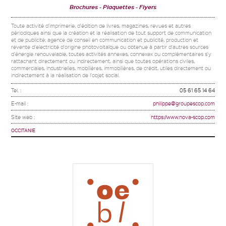
Brochures
Plaquettes
Flyers
Toute activité d'imprimerie, d'édition de livres, magazines, revues et autres
périodiques ainsi que la création et la réalisation de tout support de communication
et de publicité; agence de conseil en communication et publicité, production et
revente d'electricité d'origine photovoltaïque ou obtenue à partir d'autres sources
d'énergie renouvelable, toutes activités annexes, connexex ou complémentaires s'y
rattachant directement ou indirectement, ainsi que toutes opérations civiles,
commerciales, industrielles, mobilières, immobilières, de crédit, utiles directement ou
indirectement à la réalisation de l'objet social.
Tel. :
05 61 65 14 64
E-mail :
philippe@groupescop.com
Site web :
https://www.nova-scop.com
OCCITANIE