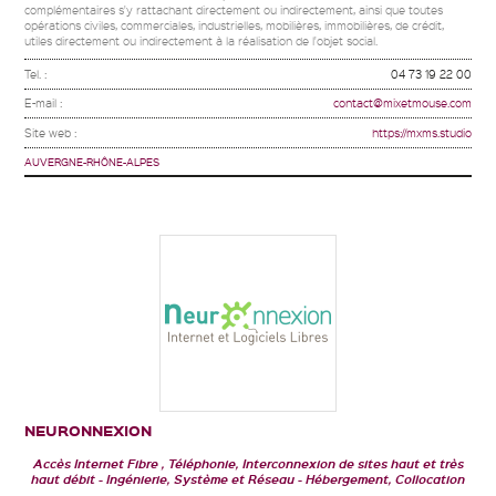
complémentaires s'y rattachant directement ou indirectement, ainsi que toutes
opérations civiles, commerciales, industrielles, mobilières, immobilières, de crédit,
utiles directement ou indirectement à la réalisation de l'objet social.
Tel. :
04 73 19 22 00
E-mail :
contact@mixetmouse.com
Site web :
https://mxms.studio
AUVERGNE-RHÔNE-ALPES
NEURONNEXION
Accès Internet Fibre , Téléphonie, Interconnexion de sites haut et très
haut débit
Ingénierie, Système et Réseau
Hébergement, Collocation