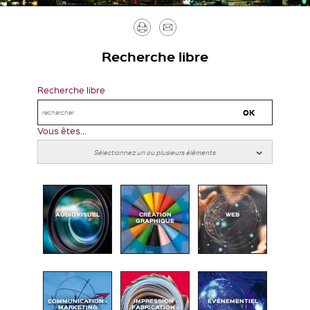
Imprimer
Envoyer
par
Recherche libre
mail
Recherche libre
Vous êtes...
AUDIOVISUEL
CRÉATION
WEB
GRAPHIQUE
COMMUNICATION -
IMPRESSION -
ÉVÉNEMENTIEL
MARKETING
FABRICATION -