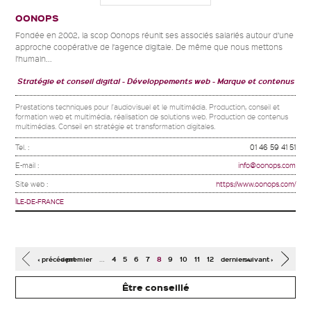
OONOPS
Fondée en 2002, la scop Oonops réunit ses associés salariés autour d’une
approche coopérative de l’agence digitale. De même que nous mettons
l’humain...
Stratégie et conseil digital
Développements web
Marque et contenus
Prestations techniques pour l'audiovisuel et le multimédia. Production, conseil et
formation web et multimédia, réalisation de solutions web. Production de contenus
multimédias. Conseil en stratégie et transformation digitales.
Tel. :
01 46 59 41 51
E-mail :
info@oonops.com
Site web :
https://www.oonops.com/
ÎLE-DE-FRANCE
Pages
…
‹ précédent
« premier
4
5
6
7
8
9
10
11
12
dernier »
suivant ›
Être conseillé