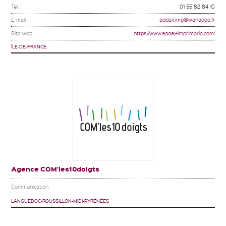
Tel. :
01 55 82 84 10
E-mail :
addax.imp@wanadoo.fr
Site web :
https://www.addax-imprimerie.com/
ÎLE-DE-FRANCE
Agence COM’les10doigts
Communication
LANGUEDOC-ROUSSILLON-MIDI-PYRÉNÉES