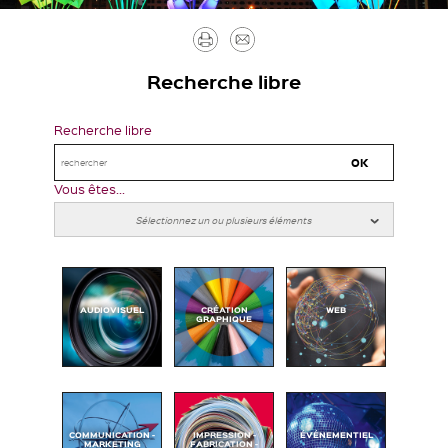
Imprimer
Envoyer
par
Recherche libre
mail
Recherche libre
Vous êtes...
AUDIOVISUEL
CRÉATION
WEB
GRAPHIQUE
COMMUNICATION -
IMPRESSION -
ÉVÉNEMENTIEL
MARKETING
FABRICATION -