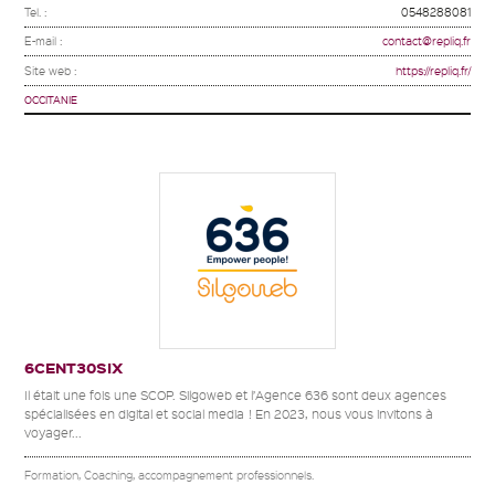
Tel. :
0548288081
E-mail :
contact@repliq.fr
Site web :
https://repliq.fr/
OCCITANIE
6CENT30SIX
Il était une fois une SCOP. Silgoweb et l’Agence 636 sont deux agences
spécialisées en digital et social media ! En 2023, nous vous invitons à
voyager...
Formation, Coaching, accompagnement professionnels.