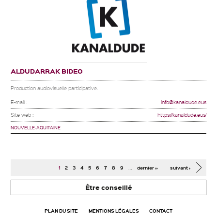
ALDUDARRAK BIDEO
Production audiovisuelle participative.
E-mail :
info@kanaldude.eus
Site web :
https://kanaldude.eus/
NOUVELLE-AQUITAINE
Pages
…
1
2
3
4
5
6
7
8
9
dernier »
suivant ›
Être conseillé
PLAN DU SITE
MENTIONS LÉGALES
CONTACT