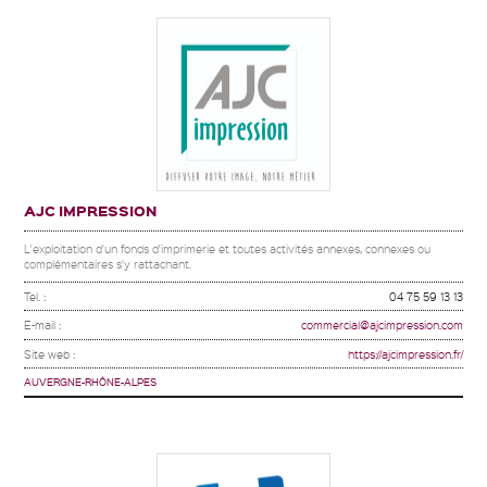
AJC IMPRESSION
L'exploitation d'un fonds d'imprimerie et toutes activités annexes, connexes ou
complémentaires s'y rattachant.
Tel. :
04 75 59 13 13
E-mail :
commercial@ajcimpression.com
Site web :
https://ajcimpression.fr/
AUVERGNE-RHÔNE-ALPES