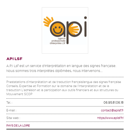
API LSF
A.P.I Lsf est un service d’interprétation en langue des signes française.
Nous sommes trois interprètes diplômées, nous intervenons...
Prestatations d'interprétation et de traduction français/langue des signes française
Conseils, Expertise et Formation sur le domaine de l'interprétation et de la
traduction L'adhésion et la participation aux outils financiers et aux structures du
Mouvement SCOP
Tel. :
06.95.81.06.18
E-mail :
contact@apilsf.fr
Site web :
https://www.apilsf.fr/
PAYS DE LA LOIRE