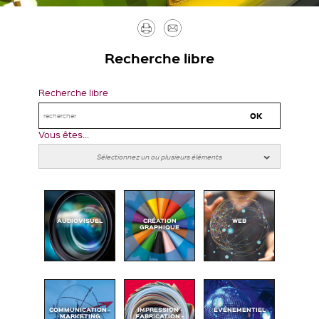
Imprimer
Envoyer
par
Recherche libre
mail
Recherche libre
Vous êtes...
AUDIOVISUEL
CRÉATION
WEB
GRAPHIQUE
COMMUNICATION -
IMPRESSION -
ÉVÉNEMENTIEL
MARKETING
FABRICATION -