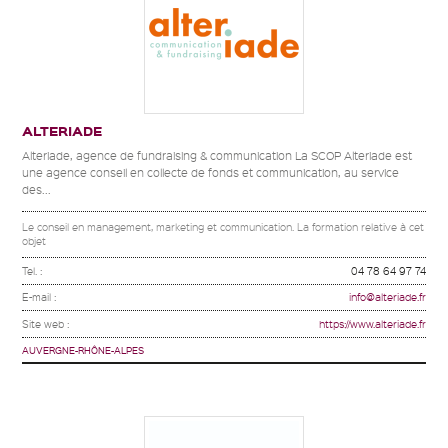
ALTERIADE
Alteriade, agence de fundraising & communication La SCOP Alteriade est
une agence conseil en collecte de fonds et communication, au service
des...
Le conseil en management, marketing et communication. La formation relative à cet
objet
Tel. :
04 78 64 97 74
E-mail :
info@alteriade.fr
Site web :
https://www.alteriade.fr
AUVERGNE-RHÔNE-ALPES