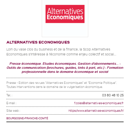
ALTERNATIVES ECONOMIQUES
Loin du vase clos du business et de la finance, la Scop Alternatives
Economiques s’intéresse à l’économie comme enjeu collectif et social...
Presse économique. Etudes économiques. Gestion d'abonnements...
Outils de communication (brochures, guides, tirés à part, etc.)
Formation
professionnelle dans le domaine économique et social
Presse - Edition des revues "Alternatives Economiques" et "Economie Politique".
Toutes interventions dans le domaine de la vulgarisation économique.
Tel. :
03 80 48 10 25
E-mail :
f.colas@alternatives-economiques.fr
Site web :
https://www.alternatives-economiques.fr/
BOURGOGNE-FRANCHE-COMTÉ