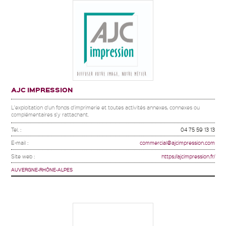
AJC IMPRESSION
L'exploitation d'un fonds d'imprimerie et toutes activités annexes, connexes ou
complémentaires s'y rattachant.
Tel. :
04 75 59 13 13
E-mail :
commercial@ajcimpression.com
Site web :
https://ajcimpression.fr/
AUVERGNE-RHÔNE-ALPES