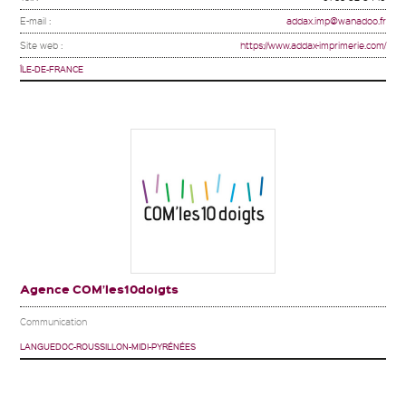
E-mail :
addax.imp@wanadoo.fr
Site web :
https://www.addax-imprimerie.com/
ÎLE-DE-FRANCE
Agence COM’les10doigts
Communication
LANGUEDOC-ROUSSILLON-MIDI-PYRÉNÉES