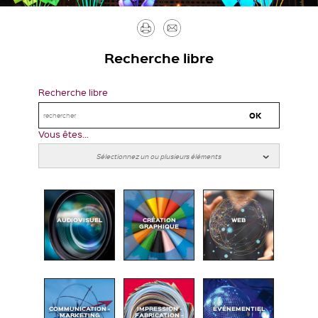
Imprimer
Envoyer
par
Recherche libre
mail
Recherche libre
Vous êtes...
AUDIOVISUEL
CRÉATION
WEB
GRAPHIQUE
COMMUNICATION -
IMPRESSION -
ÉVÉNEMENTIEL
MARKETING
FABRICATION -