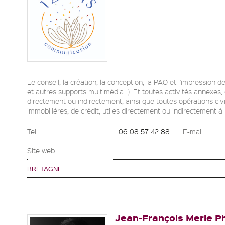
Le conseil, la création, la conception, la PAO et l'impression 
et autres supports multimédia...). Et toutes activités annexe
directement ou indirectement, ainsi que toutes opérations civil
immobilières, de crédit, utiles directement ou indirectement à la
Tel. :
06 08 57 42 88
E-mail :
Site web :
BRETAGNE
Jean-François Merle P