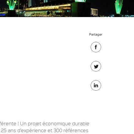
Partager
Partager
sur
Partager
Facebook
sur
Partager
Twitter
sur
Linkedin
fférente ! Un projet économique durable
 25 ans d’expérience et 300 références