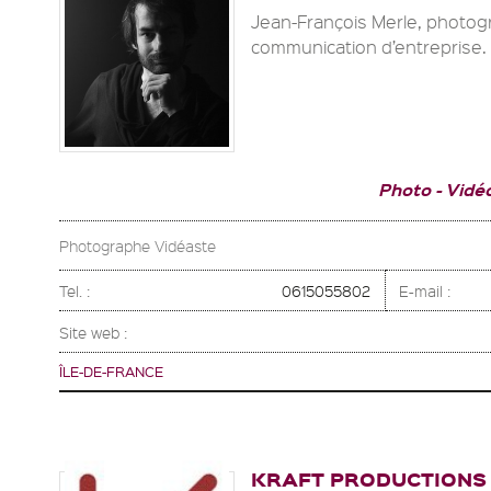
Jean-François Merle, photogra
communication d’entreprise. J
Photo
Vidé
Photographe Vidéaste
Tel. :
0615055802
E-mail :
Site web :
ÎLE-DE-FRANCE
KRAFT PRODUCTIONS