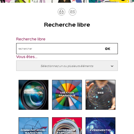
Imprimer
Envoyer
par
Recherche libre
mail
Recherche libre
Vous êtes...
AUDIOVISUEL
CRÉATION
WEB
GRAPHIQUE
COMMUNICATION -
IMPRESSION -
ÉVÉNEMENTIEL
MARKETING
FABRICATION -