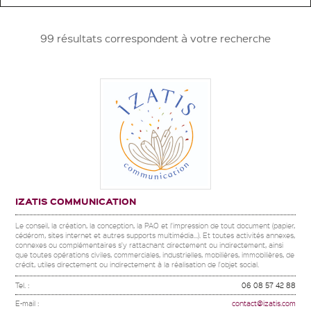
99 résultats correspondent à votre recherche
IZATIS COMMUNICATION
Le conseil, la création, la conception, la PAO et l'impression de tout document (papier,
cédérom, sites internet et autres supports multimédia...). Et toutes activités annexes,
connexes ou complémentaires s'y rattachant directement ou indirectement, ainsi
que toutes opérations civiles, commerciales, industrielles, mobilières, immobilières, de
crédit, utiles directement ou indirectement à la réalisation de l'objet social.
Tel. :
06 08 57 42 88
E-mail :
contact@izatis.com