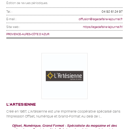
Édition de revues périodiques.
Tel. :
04 92 61 24 97
E-mail :
diffusion@lagedefaire-lejournal.fr
Site web :
https://lagedefaire-lejournal.fr/
PROVENCE-ALPES-CÔTE D'AZUR
L’ARTESIENNE
Créé en 1967, L’Artésienne est une imprimerie coopérative spécialisé dans
l’impression Offset, Numérique et Grand-Format Au delà de l...
Offset, Numérique, Grand Format
Spécialiste du magazine et des