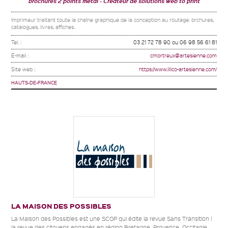
brochures 2 points métal
Créateur de solutions web to print
Imprimeur traitant toute la chaîne graphique de la conception au routage: brchures,
catalogues, livres, affiches..
Tel. :
03 21 72 78 90 ou 06 98 56 61 81
E-mail :
cmortreux@artesienne.com
Site web :
https://www.illico-artesienne.com/
HAUTS-DE-FRANCE
LA MAISON DES POSSIBLES
La Maison des Possibles est une SCOP qui édite la revue Sans Transition !
la revue des citoyens engagés en région Bretagne, Provence, Occitanie