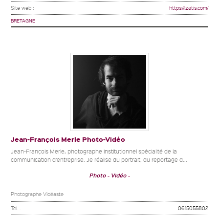
Site web :
https://izatis.com/
BRETAGNE
Jean-François Merle Photo-Vidéo
Jean-François Merle, photographe institutionnel spécialité de la
communication d’entreprise. Je réalise du portrait, du reportage d...
Photo
Vidéo
Photographe Vidéaste
Tel. :
0615055802