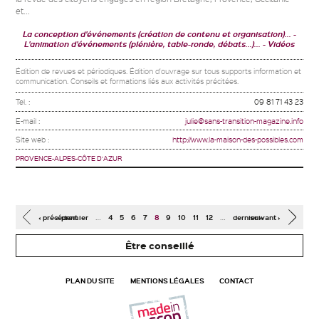
et...
La conception d'événements (création de contenu et organisation)...
L'animation d'événements (plénière, table-ronde, débats...)...
Vidéos
Édition de revues et périodiques. Édition d'ouvrage sur tous supports information et
communication. Conseils et formations liés aux activités précitées.
Tel. :
09 81 71 43 23
E-mail :
julie@sans-transition-magazine.info
Site web :
http://www.la-maison-des-possibles.com
PROVENCE-ALPES-CÔTE D'AZUR
Pages
…
…
‹ précédent
« premier
4
5
6
7
8
9
10
11
12
dernier »
suivant ›
Être conseillé
PLAN DU SITE
MENTIONS LÉGALES
CONTACT