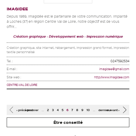
IMAGIDEE
Depuis 1989, Imagidée est le partenaire de votre communication. Implanté
à Loches (37) en région Centre Val de Loire, notre objectif est de vous
offrir...
Création graphique
Développement web
Impression numérique
Création graphique, site internet, hébergement, impression grand format, impression
textile personnalisé
Tel. :
0247592534
E-mail :
imagidee@gmail.com
Site web :
http://www.imagidee.com
CENTRE-VAL DE LOIRE
Pages
…
…
‹ précédent
« premier
2
3
4
5
6
7
8
9
10
dernier »
suivant ›
Être conseillé