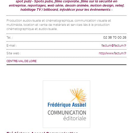
spot pub)
Spots pubs, films corporate, films sur la sécurité en
entreprise, reportages, web série, dessin animée, motion design, relief,
habillage TV / billboard, infodécor pour les événements
Production audiovisuelle et cinématographique, communication visuelle et
multimédia, location et vente de matériels et services liés à la production
cinématographique et audiovisuelle.
Tel. :
02 38 70 00 26
E-mail :
factum@factum.fr
Site web :
http://www.factum.fr
CENTRE-VAL DE LOIRE