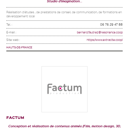
Studio d'imagination...
Réalisation d'études , de prestations de conseil, de communication, de formations en
développement local
Tel. :
06 76 29 47 88
E-mail :
bernard.fautrez@resonance.coop
Site web :
https://www.extracite.coop/
HAUTS-DE-FRANCE
FACTUM
Conception et réalisation de contenus animés (Film, motion design, 3D,