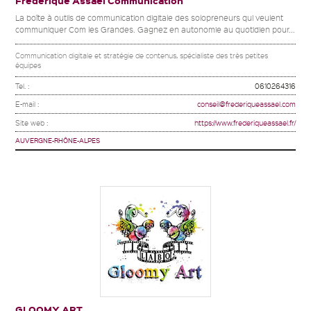
Frédérique Assael Communication
La boîte à outils de communication digitale des solopreneurs qui veulent
communiquer Com les Grandes. Gagnez en autonomie au quotidien pour...
Communication digitale et stratégie de contenus, spécialiste des très petites
équipes
Tel. :
0610264316
E-mail :
conseil@frederiqueassael.com
Site web :
https://www.frederiqueassael.fr/
AUVERGNE-RHÔNE-ALPES
GLOOMY ART