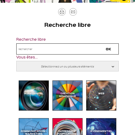
Imprimer
Envoyer
par
Recherche libre
mail
Recherche libre
Vous êtes...
AUDIOVISUEL
CRÉATION
WEB
GRAPHIQUE
COMMUNICATION -
IMPRESSION -
ÉVÉNEMENTIEL
MARKETING
FABRICATION -