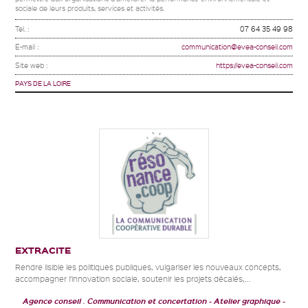
sociale de leurs produits, services et activités.
Tel. :
07 64 35 49 98
E-mail :
communication@evea-conseil.com
Site web :
https://evea-conseil.com
PAYS DE LA LOIRE
EXTRACITE
Rendre lisible les politiques publiques, vulgariser les nouveaux concepts,
accompagner l’innovation sociale, soutenir les projets décalés,...
Agence conseil . Communication et concertation
Atelier graphique