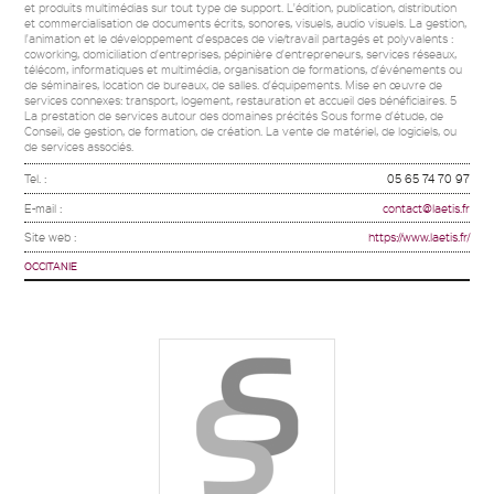
et produits multimédias sur tout type de support. L'édition, publication, distribution
et commercialisation de documents écrits, sonores, visuels, audio visuels. La gestion,
l'animation et le développement d'espaces de vie/travail partagés et polyvalents :
coworking, domiciliation d'entreprises, pépinière d'entrepreneurs, services réseaux,
télécom, informatiques et multimédia, organisation de formations, d'événements ou
de séminaires, location de bureaux, de salles. d'équipements. Mise en œuvre de
services connexes: transport, logement, restauration et accueil des bénéficiaires. 5
La prestation de services autour des domaines précités Sous forme d'étude, de
Conseil, de gestion, de formation, de création. La vente de matériel, de logiciels, ou
de services associés.
Tel. :
05 65 74 70 97
E-mail :
contact@laetis.fr
Site web :
https://www.laetis.fr/
OCCITANIE