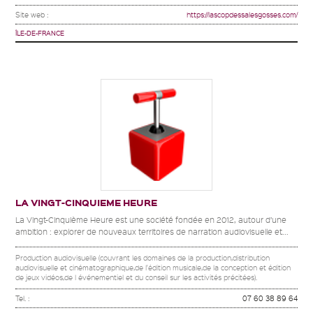
Site web :
https://lascopdessalesgosses.com/
ÎLE-DE-FRANCE
LA VINGT-CINQUIEME HEURE
La Vingt-Cinquième Heure est une société fondée en 2012, autour d’une
ambition : explorer de nouveaux territoires de narration audiovisuelle et...
Production audiovisuelle (couvrant les domaines de la production,distribution
audiovisuelle et cinématographique,de l'édition musicale,de la conception et édition
de jeux vidéos,de l événementiel et du conseil sur les activités précitées).
Tel. :
07 60 38 89 64