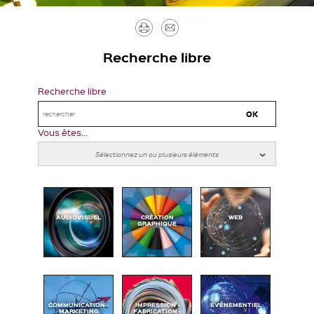
Imprimer
Envoyer
par
Recherche libre
mail
Recherche libre
Vous êtes...
AUDIOVISUEL
CRÉATION
WEB
GRAPHIQUE
COMMUNICATION -
IMPRESSION -
ÉVÉNEMENTIEL
MARKETING
FABRICATION -