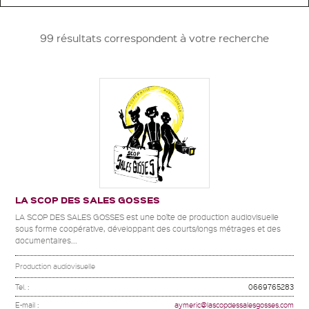
99 résultats correspondent à votre recherche
LA SCOP DES SALES GOSSES
LA SCOP DES SALES GOSSES est une boîte de production audiovisuelle
sous forme coopérative, développant des courts/longs métrages et des
documentaires...
Production audiovisuelle
Tel. :
0669765283
E-mail :
aymeric@lascopdessalesgosses.com