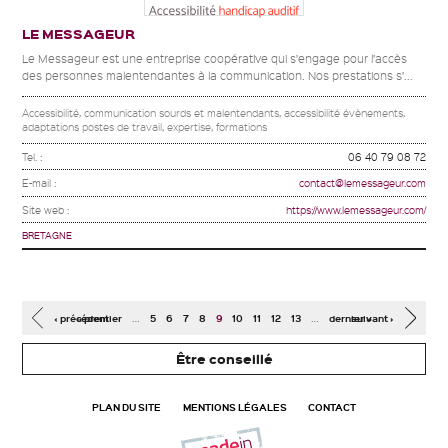
LE MESSAGEUR
Le Messageur est une entreprise coopérative qui s’engage pour l’accès
des personnes malentendantes à la communication. Nos prestations s’...
Accessibilité, communication sourds et malentendants, accessibilité évènements,
adaptations postes de travail, expertise, formations
Tel. :
06 40 79 08 72
E-mail :
contact@lemessageur.com
Site web :
https://www.lemessageur.com/
BRETAGNE
Pages
…
…
‹ précédent
« premier
5
6
7
8
9
10
11
12
13
dernier »
suivant ›
Être conseillé
PLAN DU SITE
MENTIONS LÉGALES
CONTACT