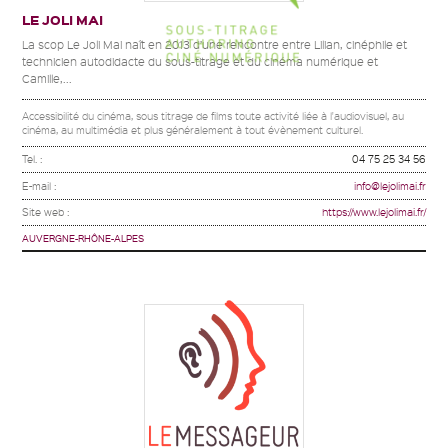
LE JOLI MAI
La scop Le Joli Mai naît en 2013 d’une rencontre entre Lilian, cinéphile et
technicien autodidacte du sous-titrage et du cinéma numérique et
Camille,...
Accessibilité du cinéma, sous titrage de films toute activité liée à l'audiovisuel, au
cinéma, au multimédia et plus généralement à tout évènement culturel.
Tel. :
04 75 25 34 56
E-mail :
info@lejolimai.fr
Site web :
https://www.lejolimai.fr/
AUVERGNE-RHÔNE-ALPES