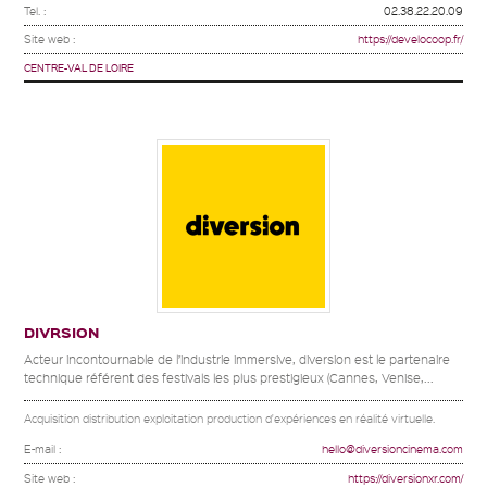
Tel. :
02.38.22.20.09
Site web :
https://develocoop.fr/
CENTRE-VAL DE LOIRE
DIVRSION
Acteur incontournable de l’industrie immersive, diversion est le partenaire
technique référent des festivals les plus prestigieux (Cannes, Venise,...
Acquisition distribution exploitation production d'expériences en réalité virtuelle.
E-mail :
hello@diversioncinema.com
Site web :
https://diversionxr.com/