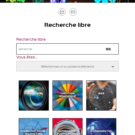
Imprimer
Envoyer
par
Recherche libre
mail
Recherche libre
Vous êtes...
AUDIOVISUEL
CRÉATION
WEB
GRAPHIQUE
COMMUNICATION -
IMPRESSION -
ÉVÉNEMENTIEL
MARKETING
FABRICATION -