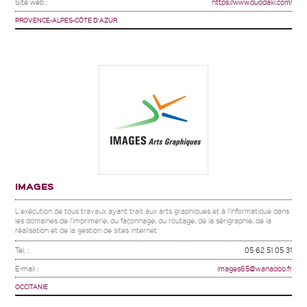
Site web :
https://www.duodaki.com/
PROVENCE-ALPES-CÔTE D'AZUR
IMAGES
L'exécution de tous travaux ayant trait aux arts graphiques et à l'informatique dans
les domaines de l'imprimerie, du façonnage, du routage, de la sérigraphie, de la
réalisation et de la gestion de sites internet
Tel. :
05 62 51 05 31
E-mail :
images65@wanadoo.fr
OCCITANIE