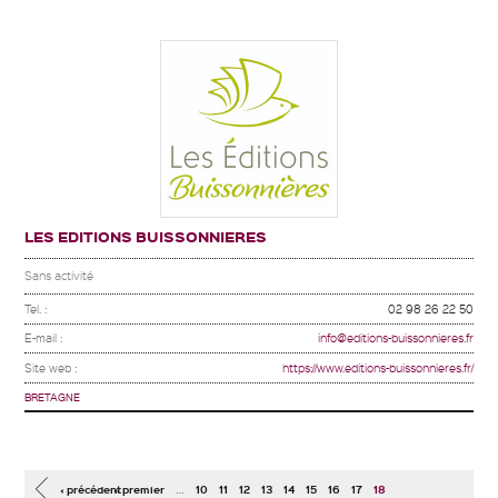
LES EDITIONS BUISSONNIERES
Sans activité
Tel. :
02 98 26 22 50
E-mail :
info@editions-buissonnieres.fr
Site web :
https://www.editions-buissonnieres.fr/
BRETAGNE
Pages
…
‹ précédent
« premier
10
11
12
13
14
15
16
17
18