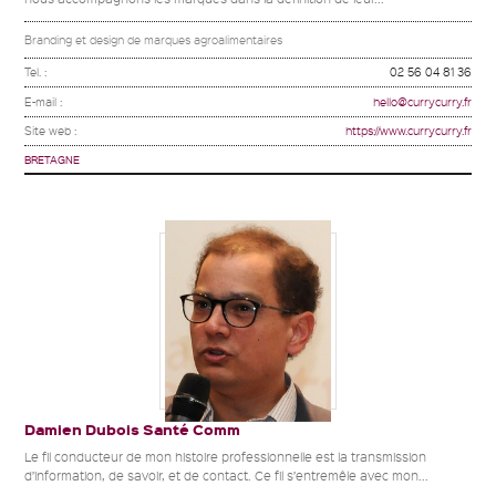
Branding et design de marques agroalimentaires
Tel. :
02 56 04 81 36
E-mail :
hello@currycurry.fr
Site web :
https://www.currycurry.fr
BRETAGNE
Damien Dubois Santé Comm
Le fil conducteur de mon histoire professionnelle est la transmission
d’information, de savoir, et de contact. Ce fil s’entremêle avec mon...