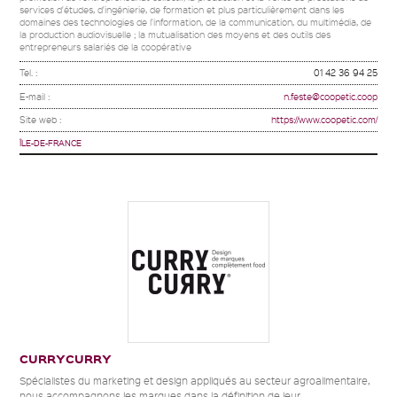
services d'études, d'ingénierie, de formation et plus particulièrement dans les
domaines des technologies de l'information, de la communication, du multimédia, de
la production audiovisuelle ; la mutualisation des moyens et des outils des
entrepreneurs salariés de la coopérative
Tel. :
01 42 36 94 25
E-mail :
n.feste@coopetic.coop
Site web :
https://www.coopetic.com/
ÎLE-DE-FRANCE
CURRYCURRY
Spécialistes du marketing et design appliqués au secteur agroalimentaire,
nous accompagnons les marques dans la définition de leur...