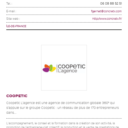
Tel. :
06 08 88 52 51
E-mail :
fgernet@concretx.com
Site web :
http://www.concretx.fr/
ÎLE-DE-FRANCE
COOPETIC
Coopetic L’agence est une agence de communication globale 360° qui
s’appuie sur le groupe Coopetic : un réseau de plus de 170 entrepreneurs
dans...
L'accompagnement, le conseil et la formation dans la création de son activité, la
promotion de l'entrepreneuriat collectif, la production et la vente de prestations de