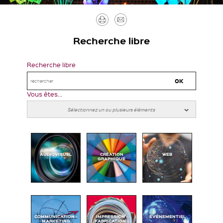
Imprimer
Envoyer
par
Recherche libre
mail
Recherche libre
Vous êtes...
AUDIOVISUEL
CRÉATION
WEB
GRAPHIQUE
COMMUNICATION -
IMPRESSION -
ÉVÉNEMENTIEL
MARKETING
FABRICATION -