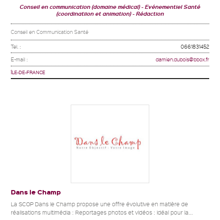
Conseil en communication (domaine médical)
Evénementiel Santé
(coordinatiion et animation)
Rédaction
Conseil en Communication Santé
Tel. :
0661831452
E-mail :
damien.dubois@bbox.fr
ÎLE-DE-FRANCE
Dans le Champ
La SCOP Dans le Champ propose une offre évolutive en matière de
réalisations multimédia : Reportages photos et vidéos : idéal pour la...