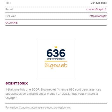
Tel. :
0548288081
E-mail :
contact@repliq.fr
Site web :
https://repliq.fr/
OCCITANIE
6CENT30SIX
Il était une fois une SCOP. Silgoweb et l’Agence 636 sont deux agences
spécialisées en digital et social media ! En 2023, nous vous invitons à
voyager...
Formation, Coaching, accompagnement professionnels.