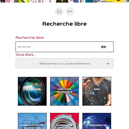
Imprimer
Envoyer
par
Recherche libre
mail
Recherche libre
Vous êtes...
AUDIOVISUEL
CRÉATION
WEB
GRAPHIQUE
COMMUNICATION -
IMPRESSION -
ÉVÉNEMENTIEL
MARKETING
FABRICATION -