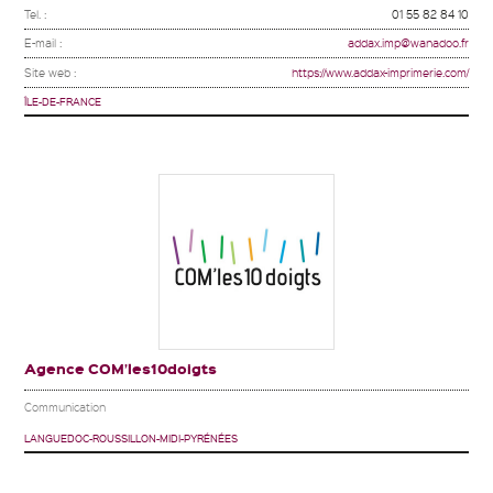
Tel. :
01 55 82 84 10
E-mail :
addax.imp@wanadoo.fr
Site web :
https://www.addax-imprimerie.com/
ÎLE-DE-FRANCE
Agence COM’les10doigts
Communication
LANGUEDOC-ROUSSILLON-MIDI-PYRÉNÉES