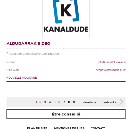
ALDUDARRAK BIDEO
Production audiovisuelle participative.
E-mail :
info@kanaldude.eus
Site web :
https://kanaldude.eus/
NOUVELLE-AQUITAINE
Pages
…
1
2
3
4
5
6
7
8
9
dernier »
suivant ›
Être conseillé
PLAN DU SITE
MENTIONS LÉGALES
CONTACT