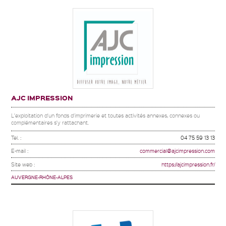
AJC IMPRESSION
L'exploitation d'un fonds d'imprimerie et toutes activités annexes, connexes ou
complémentaires s'y rattachant.
Tel. :
04 75 59 13 13
E-mail :
commercial@ajcimpression.com
Site web :
https://ajcimpression.fr/
AUVERGNE-RHÔNE-ALPES