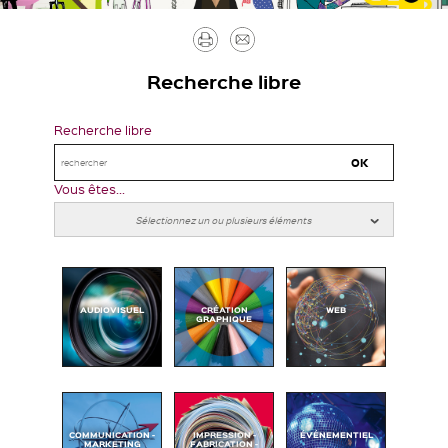
Imprimer
Envoyer
par
Recherche libre
mail
Recherche libre
Vous êtes...
AUDIOVISUEL
CRÉATION
WEB
GRAPHIQUE
COMMUNICATION -
IMPRESSION -
ÉVÉNEMENTIEL
MARKETING
FABRICATION -