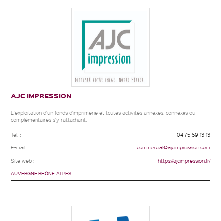
AJC IMPRESSION
L'exploitation d'un fonds d'imprimerie et toutes activités annexes, connexes ou
complémentaires s'y rattachant.
Tel. :
04 75 59 13 13
E-mail :
commercial@ajcimpression.com
Site web :
https://ajcimpression.fr/
AUVERGNE-RHÔNE-ALPES