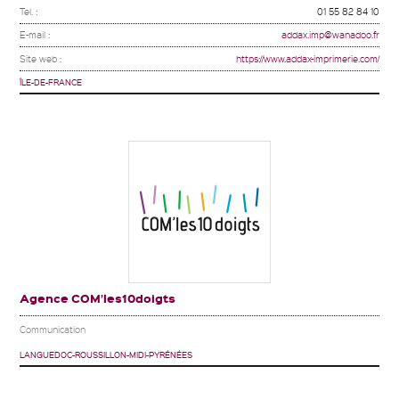
Tel. :
01 55 82 84 10
E-mail :
addax.imp@wanadoo.fr
Site web :
https://www.addax-imprimerie.com/
ÎLE-DE-FRANCE
Agence COM’les10doigts
Communication
LANGUEDOC-ROUSSILLON-MIDI-PYRÉNÉES