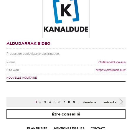
ALDUDARRAK BIDEO
Production audiovisuelle participative.
E-mail :
info@kanaldude.eus
Site web :
https://kanaldude.eus/
NOUVELLE-AQUITAINE
Pages
…
1
2
3
4
5
6
7
8
9
dernier »
suivant ›
Être conseillé
PLAN DU SITE
MENTIONS LÉGALES
CONTACT