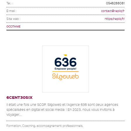
Tel. :
0548288081
E-mail :
contact@repliq.fr
Site web :
https://repliq.fr/
OCCITANIE
6CENT30SIX
Il était une fois une SCOP. Silgoweb et l’Agence 636 sont deux agences
spécialisées en digital et social media ! En 2023, nous vous invitons à
voyager...
Formation, Coaching, accompagnement professionnels.