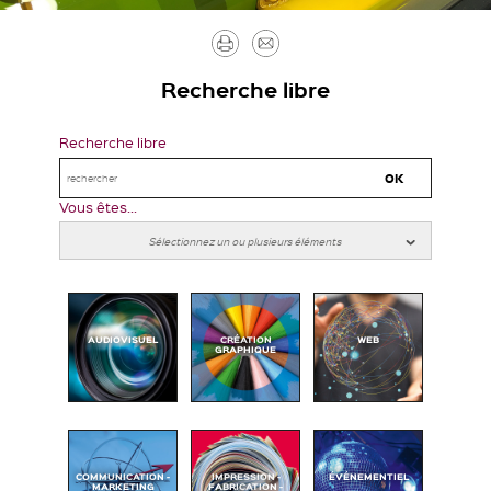
Imprimer
Envoyer
par
Recherche libre
mail
Recherche libre
Vous êtes...
AUDIOVISUEL
CRÉATION
WEB
GRAPHIQUE
COMMUNICATION -
IMPRESSION -
ÉVÉNEMENTIEL
MARKETING
FABRICATION -