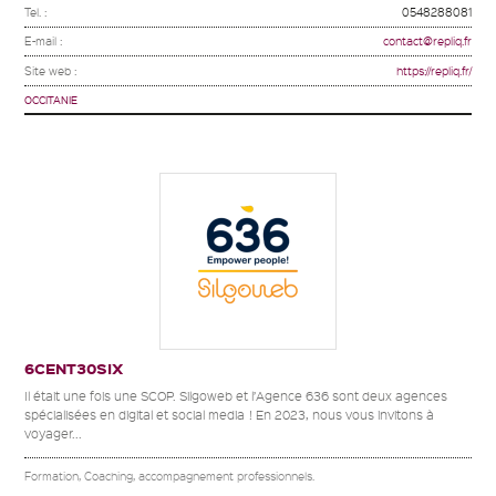
Tel. :
0548288081
E-mail :
contact@repliq.fr
Site web :
https://repliq.fr/
OCCITANIE
6CENT30SIX
Il était une fois une SCOP. Silgoweb et l’Agence 636 sont deux agences
spécialisées en digital et social media ! En 2023, nous vous invitons à
voyager...
Formation, Coaching, accompagnement professionnels.