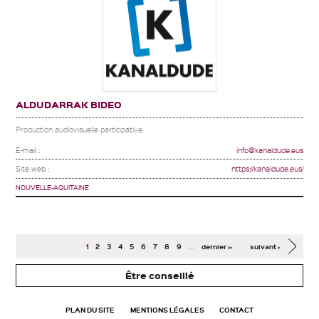
ALDUDARRAK BIDEO
Production audiovisuelle participative.
E-mail :
info@kanaldude.eus
Site web :
https://kanaldude.eus/
NOUVELLE-AQUITAINE
Pages
…
1
2
3
4
5
6
7
8
9
dernier »
suivant ›
Être conseillé
PLAN DU SITE
MENTIONS LÉGALES
CONTACT