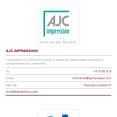
AJC IMPRESSION
L'exploitation d'un fonds d'imprimerie et toutes activités annexes, connexes ou
complémentaires s'y rattachant.
Tel. :
04 75 59 13 13
E-mail :
commercial@ajcimpression.com
Site web :
https://ajcimpression.fr/
AUVERGNE-RHÔNE-ALPES