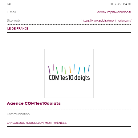
Tel. :
01 55 82 84 10
E-mail :
addax.imp@wanadoo.fr
Site web :
https://www.addax-imprimerie.com/
ÎLE-DE-FRANCE
Agence COM’les10doigts
Communication
LANGUEDOC-ROUSSILLON-MIDI-PYRÉNÉES