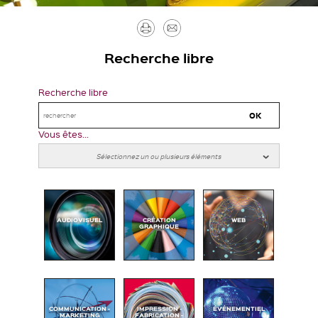
Imprimer
Envoyer
par
Recherche libre
mail
Recherche libre
Vous êtes...
AUDIOVISUEL
CRÉATION
WEB
GRAPHIQUE
COMMUNICATION -
IMPRESSION -
ÉVÉNEMENTIEL
MARKETING
FABRICATION -