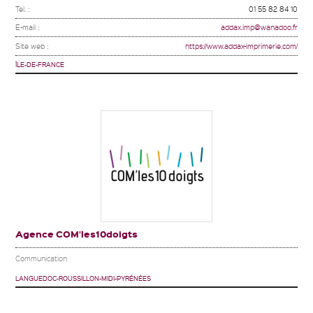
Tel. :
01 55 82 84 10
E-mail :
addax.imp@wanadoo.fr
Site web :
https://www.addax-imprimerie.com/
ÎLE-DE-FRANCE
Agence COM’les10doigts
Communication
LANGUEDOC-ROUSSILLON-MIDI-PYRÉNÉES