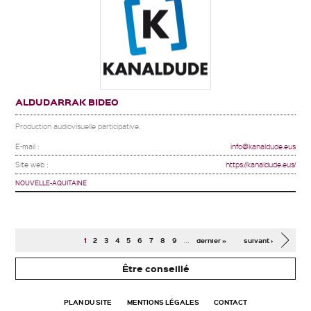
ALDUDARRAK BIDEO
Production audiovisuelle participative.
E-mail :
info@kanaldude.eus
Site web :
https://kanaldude.eus/
NOUVELLE-AQUITAINE
Pages
…
1
2
3
4
5
6
7
8
9
dernier »
suivant ›
Être conseillé
PLAN DU SITE
MENTIONS LÉGALES
CONTACT