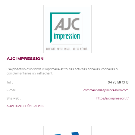
AJC IMPRESSION
L'exploitation d'un fonds d'imprimerie et toutes activités annexes, connexes ou
complémentaires s'y rattachant.
Tel. :
04 75 59 13 13
E-mail :
commercial@ajcimpression.com
Site web :
https://ajcimpression.fr/
AUVERGNE-RHÔNE-ALPES