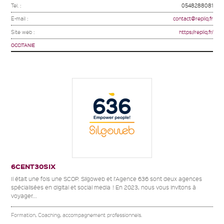
Tel. :
0548288081
E-mail :
contact@repliq.fr
Site web :
https://repliq.fr/
OCCITANIE
6CENT30SIX
Il était une fois une SCOP. Silgoweb et l’Agence 636 sont deux agences
spécialisées en digital et social media ! En 2023, nous vous invitons à
voyager...
Formation, Coaching, accompagnement professionnels.