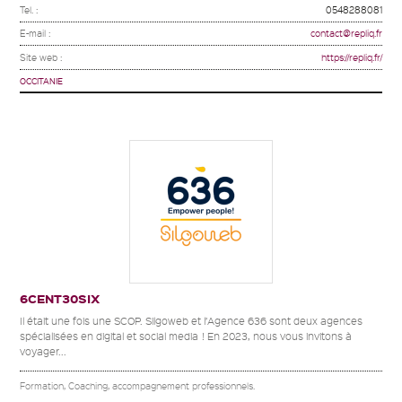
Tel. :
0548288081
E-mail :
contact@repliq.fr
Site web :
https://repliq.fr/
OCCITANIE
6CENT30SIX
Il était une fois une SCOP. Silgoweb et l’Agence 636 sont deux agences
spécialisées en digital et social media ! En 2023, nous vous invitons à
voyager...
Formation, Coaching, accompagnement professionnels.