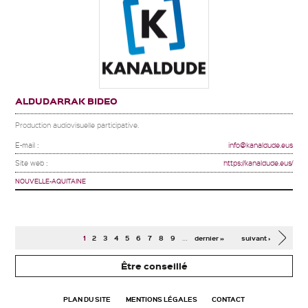
ALDUDARRAK BIDEO
Production audiovisuelle participative.
E-mail :
info@kanaldude.eus
Site web :
https://kanaldude.eus/
NOUVELLE-AQUITAINE
Pages
…
1
2
3
4
5
6
7
8
9
dernier »
suivant ›
Être conseillé
PLAN DU SITE
MENTIONS LÉGALES
CONTACT