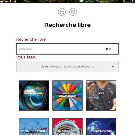
Imprimer
Envoyer
par
Recherche libre
mail
Recherche libre
Vous êtes...
AUDIOVISUEL
CRÉATION
WEB
GRAPHIQUE
COMMUNICATION -
IMPRESSION -
ÉVÉNEMENTIEL
MARKETING
FABRICATION -