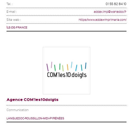
Tel. :
01 55 82 84 10
E-mail :
addax.imp@wanadoo.fr
Site web :
https://www.addax-imprimerie.com/
ÎLE-DE-FRANCE
Agence COM’les10doigts
Communication
LANGUEDOC-ROUSSILLON-MIDI-PYRÉNÉES