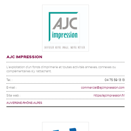
AJC IMPRESSION
L'exploitation d'un fonds d'imprimerie et toutes activités annexes, connexes ou
complémentaires s'y rattachant.
Tel. :
04 75 59 13 13
E-mail :
commercial@ajcimpression.com
Site web :
https://ajcimpression.fr/
AUVERGNE-RHÔNE-ALPES