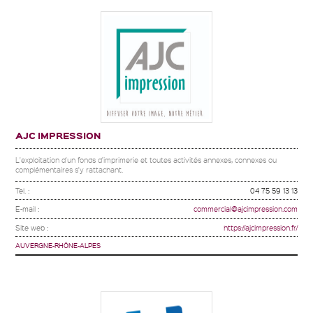
AJC IMPRESSION
L'exploitation d'un fonds d'imprimerie et toutes activités annexes, connexes ou
complémentaires s'y rattachant.
Tel. :
04 75 59 13 13
E-mail :
commercial@ajcimpression.com
Site web :
https://ajcimpression.fr/
AUVERGNE-RHÔNE-ALPES