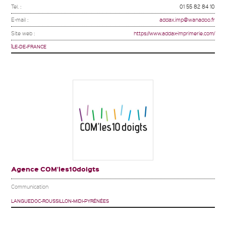
Tel. :
01 55 82 84 10
E-mail :
addax.imp@wanadoo.fr
Site web :
https://www.addax-imprimerie.com/
ÎLE-DE-FRANCE
Agence COM’les10doigts
Communication
LANGUEDOC-ROUSSILLON-MIDI-PYRÉNÉES