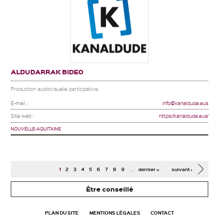
ALDUDARRAK BIDEO
Production audiovisuelle participative.
E-mail :
info@kanaldude.eus
Site web :
https://kanaldude.eus/
NOUVELLE-AQUITAINE
Pages
…
1
2
3
4
5
6
7
8
9
dernier »
suivant ›
Être conseillé
PLAN DU SITE
MENTIONS LÉGALES
CONTACT