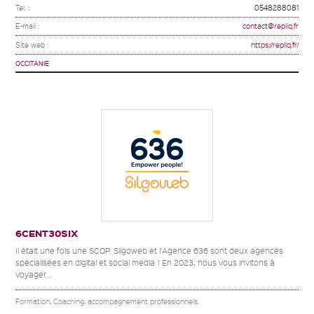
Tel. :
0548288081
E-mail :
contact@repliq.fr
Site web :
https://repliq.fr/
OCCITANIE
6CENT30SIX
Il était une fois une SCOP. Silgoweb et l’Agence 636 sont deux agences
spécialisées en digital et social media ! En 2023, nous vous invitons à
voyager...
Formation, Coaching, accompagnement professionnels.