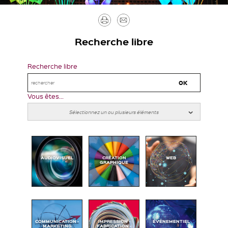
Imprimer
Envoyer
par
Recherche libre
mail
Recherche libre
Vous êtes...
AUDIOVISUEL
CRÉATION
WEB
GRAPHIQUE
COMMUNICATION -
IMPRESSION -
ÉVÉNEMENTIEL
MARKETING
FABRICATION -