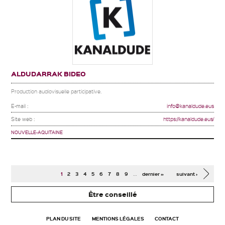
ALDUDARRAK BIDEO
Production audiovisuelle participative.
E-mail :
info@kanaldude.eus
Site web :
https://kanaldude.eus/
NOUVELLE-AQUITAINE
Pages
…
1
2
3
4
5
6
7
8
9
dernier »
suivant ›
Être conseillé
PLAN DU SITE
MENTIONS LÉGALES
CONTACT