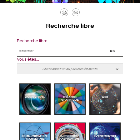
Imprimer
Envoyer
par
Recherche libre
mail
Recherche libre
Vous êtes...
AUDIOVISUEL
CRÉATION
WEB
GRAPHIQUE
COMMUNICATION -
IMPRESSION -
ÉVÉNEMENTIEL
MARKETING
FABRICATION -