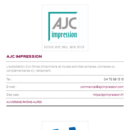
AJC IMPRESSION
L'exploitation d'un fonds d'imprimerie et toutes activités annexes, connexes ou
complémentaires s'y rattachant.
Tel. :
04 75 59 13 13
E-mail :
commercial@ajcimpression.com
Site web :
https://ajcimpression.fr/
AUVERGNE-RHÔNE-ALPES