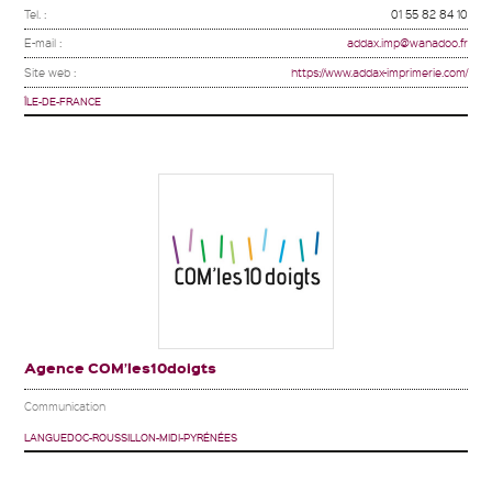
Tel. :
01 55 82 84 10
E-mail :
addax.imp@wanadoo.fr
Site web :
https://www.addax-imprimerie.com/
ÎLE-DE-FRANCE
Agence COM’les10doigts
Communication
LANGUEDOC-ROUSSILLON-MIDI-PYRÉNÉES