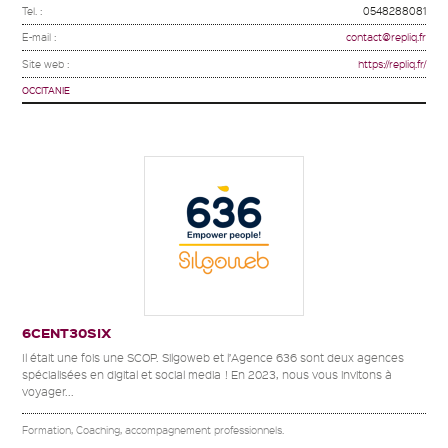
Tel. :
0548288081
E-mail :
contact@repliq.fr
Site web :
https://repliq.fr/
OCCITANIE
6CENT30SIX
Il était une fois une SCOP. Silgoweb et l’Agence 636 sont deux agences
spécialisées en digital et social media ! En 2023, nous vous invitons à
voyager...
Formation, Coaching, accompagnement professionnels.