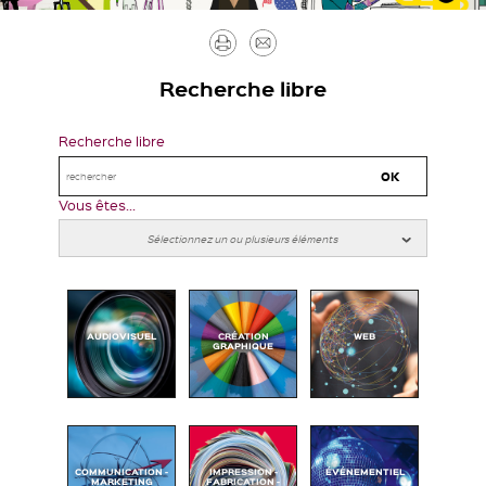
Imprimer
Envoyer
par
Recherche libre
mail
Recherche libre
Vous êtes...
AUDIOVISUEL
CRÉATION
WEB
GRAPHIQUE
COMMUNICATION -
IMPRESSION -
ÉVÉNEMENTIEL
MARKETING
FABRICATION -